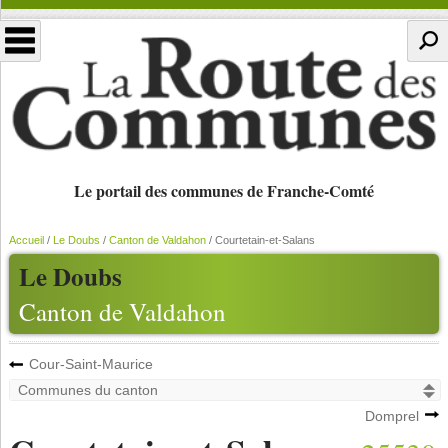
Le portail des communes de Franche-Comté
Accueil
/
Le Doubs
/
Canton de Valdahon
/
Courtetain-et-Salans
Le Doubs
Canton de Valdahon
Cour-Saint-Maurice
Domprel