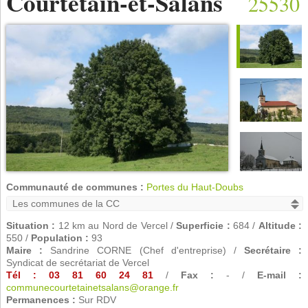
Courtetain-et-Salans
25530
Communauté de communes :
Portes du Haut-Doubs
Situation :
12 km au Nord de Vercel /
Superficie :
684 /
Altitude :
550 /
Population :
93
Maire :
Sandrine CORNE (Chef d'entreprise) /
Secrétaire :
Syndicat de secrétariat de Vercel
Tél : 03 81 60 24 81
/
Fax :
- /
E-mail :
communecourtetainetsalans@orange.fr
Permanences :
Sur RDV