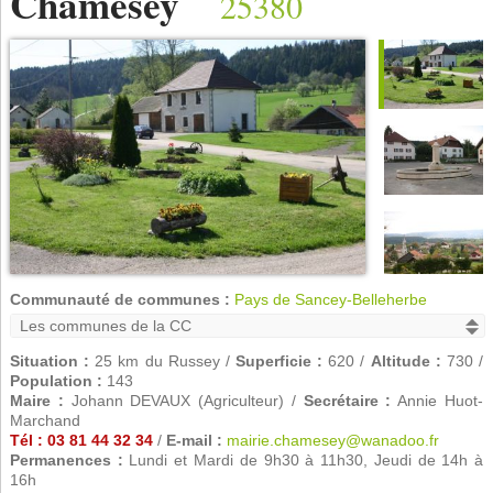
Chamesey
25380
Communauté de communes :
Pays de Sancey-Belleherbe
Situation :
25 km du Russey /
Superficie :
620 /
Altitude :
730 /
Population :
143
Maire :
Johann DEVAUX (Agriculteur) /
Secrétaire :
Annie Huot-
Marchand
Tél : 03 81 44 32 34
/
E-mail :
mairie.chamesey@wanadoo.fr
Permanences :
Lundi et Mardi de 9h30 à 11h30, Jeudi de 14h à
16h