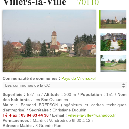
Villers-la-Ville
70110
Communauté de communes :
Pays de Villersexel
Superficie :
587 ha /
Altitude :
300 m /
Population :
151 /
Nom
des habitants :
Les Boc Ovouenes
Maire :
Edmond BREPSON (Ingénieurs et cadres techniques
d'entreprise) /
Secrétaire :
Christiane Drouhin
Tél-Fax : 03 84 63 44 30
/
E-mail :
villers-la-ville@wanadoo.fr
Permanences :
Mardi et Vendredi de 8h30 à 12h
Adresse Mairie :
3 Grande Rue