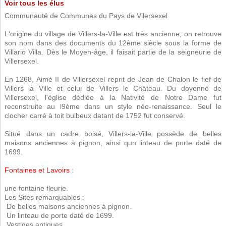
Voir tous les élus
Communauté de Communes du Pays de Vilersexel
L'origine du village de Villers-la-Ville est très ancienne, on retrouve
son nom dans des documents du 12ème siècle sous la forme de
Villario Villa. Dès le Moyen-âge, il faisait partie de la seigneurie de
Villersexel.
En 1268, Aimé II de Villersexel reprit de Jean de Chalon le fief de
Villers la Ville et celui de Villers le Château. Du doyenné de
Villersexel, l'église dédiée à la Nativité de Notre Dame fut
reconstruite au l9ème dans un style néo-renaissance. Seul le
clocher carré à toit bulbeux datant de 1752 fut conservé.
Situé dans un cadre boisé, Villers-la-Ville possède de belles
maisons anciennes à pignon, ainsi qun linteau de porte daté de
1699.
Fontaines et Lavoirs
:
une fontaine fleurie.
Les Sites remarquables :
 De belles maisons anciennes à pignon.
 Un linteau de porte daté de 1699.
 Vestiges antiques.