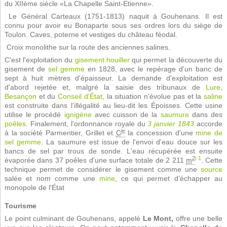
du XIIème siècle «La Chapelle Saint-Etienne». 
Le Général Carteaux (1751-1813) naquit à Gouhenans. Il est
connu pour avoir eu Bonaparte sous ses ordres lors du siège de
Toulon. Caves, poterne et vestiges du château féodal. 
Croix monolithe sur la route des anciennes salines.
C'est l'exploitation du
gisement houiller
qui permet la découverte du
gisement de
sel gemme
en 1828, avec le repérage d'un banc de
sept à huit mètres d'épaisseur. La demande d'exploitation est
d'abord rejetée et, malgré la saisie des tribunaux de
Lure
,
Besançon
et du
Conseil d'État
, la situation n'évolue pas et la
saline
est construite dans l’illégalité au lieu-dit les Époisses. Cette usine
utilise le procédé
ignigène
avec cuisson de la
saumure
dans des
poêles
. Finalement, l'ordonnance royale du
3
janvier
1843
accorde
ie
à la société Parmentier, Grillet et
C
la concession d'une
mine de
sel gemme
. La saumure est issue de l'envoi d'eau douce sur les
bancs de sel par trous de sonde. L'eau récupérée est ensuite
2
i 1
évaporée dans 37 poêles d'une surface totale de
2 211
m
. Cette
technique permet de considérer le gisement comme une
source
salée et nom comme une
mine
, ce qui permet d’échapper au
monopole de l'État
Tourisme
Le point culminant de Gouhenans, appelé
Le Mont,
offre une belle