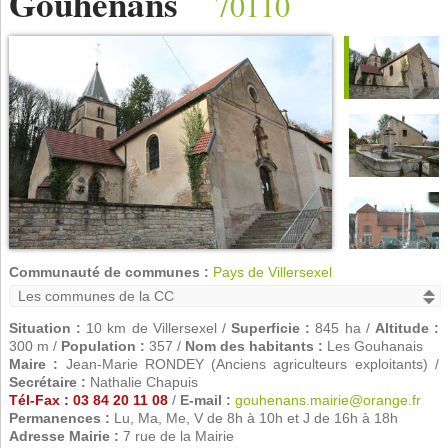
Gouhenans
70110
Communauté de communes :
Pays de Villersexel
Situation :
10 km de Villersexel /
Superficie :
845 ha /
Altitude :
300 m /
Population :
357 /
Nom des habitants :
Les Gouhanais
Maire :
Jean-Marie RONDEY (Anciens agriculteurs exploitants) /
Secrétaire :
Nathalie Chapuis
Tél-Fax : 03 84 20 11 08
/
E-mail :
gouhenans.mairie@orange.fr
Permanences :
Lu, Ma, Me, V de 8h à 10h et J de 16h à 18h
Adresse Mairie :
7 rue de la Mairie