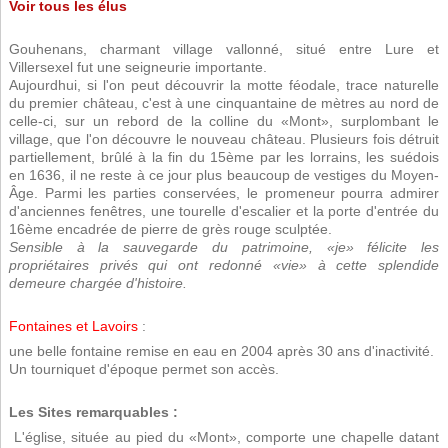
Voir tous les élus
Gouhenans, charmant village vallonné, situé entre Lure et
Villersexel fut une seigneurie importante.
Aujourdhui, si l'on peut découvrir la motte féodale, trace naturelle
du premier château, c'est à une cinquantaine de mètres au nord de
celle-ci, sur un rebord de la colline du «Mont», surplombant le
village, que l'on découvre le nouveau château. Plusieurs fois détruit
partiellement, brûlé à la fin du 15ème par les lorrains, les suédois
en 1636, il ne reste à ce jour plus beaucoup de vestiges du Moyen-
Âge. Parmi les parties conservées, le promeneur pourra admirer
d'anciennes fenêtres, une tourelle d'escalier et la porte d'entrée du
16ème encadrée de pierre de grès rouge sculptée.
Sensible à la sauvegarde du patrimoine, «je» félicite les
propriétaires privés qui ont redonné «vie» à cette splendide
demeure chargée d'histoire.
Fontaines et Lavoirs
:
une belle fontaine remise en eau en 2004 après 30 ans d'inactivité.
Un tourniquet d'époque permet son accès.
Les Sites remarquables :
 L'église, située au pied du «Mont», comporte une chapelle datant