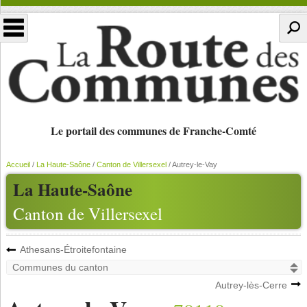
Le portail des communes de Franche-Comté
Accueil
/
La Haute-Saône
/
Canton de Villersexel
/
Autrey-le-Vay
La Haute-Saône
Canton de Villersexel
Athesans-Étroitefontaine
Autrey-lès-Cerre