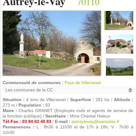
Autrey-le-Vay
70110
Communauté de communes :
Pays de Villersexel
Situation :
4 kms de Villersexel /
Superficie :
281 ha /
Altitude :
273 m /
Population :
93
Maire :
Charles GRANET (Employés civils et agents de service de
la fonction publique) /
Secrétaire :
Mme Chantal Haleux
Tél-Fax : 03 84 63 40 83
/
E-mail :
autreylevay@wanadoo.fr
Permanences :
L : 8h30 à 11h30 et de 17h à 18h, V : 7h30 à
11h30