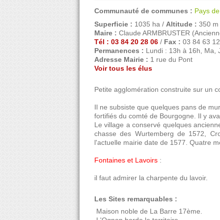
Communauté de communes :
Pays de 
Superficie :
1035 ha /
Altitude :
350 m
Maire :
Claude ARMBRUSTER (Anciennes 
Tél : 03 84 20 28 06
/
Fax :
03 84 63 12
Permanences :
Lundi : 13h à 16h, Ma, J
Adresse Mairie :
1 rue du Pont
Voir tous les élus
Petite agglomération construite sur un 
Il ne subsiste que quelques pans de mur
fortifiés du comté de Bourgogne. Il y ava
Le village a conservé quelques ancienne
chasse des Wurtemberg de 1572, Croix
l'actuelle mairie date de 1577. Quatre 
Fontaines et Lavoirs
:
il faut admirer la charpente du lavoir.
Les Sites remarquables :
 Maison noble de La Barre 17ème.