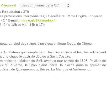
Villersexel
 /
Population :
379
professions intermédiaires) /
Secrétaire :
Mme Brigitte Longeron
 42 /
E-mail :
mairie.glb@wanadoo.fr
 : 9h à 12h et Me : 14h à 17h
coteau au pied des ruines d'un vieux château féodal du XIème.
s du château qui compta parmi les plus anciens et les plus solidement
it une chapelle castrale dédiée à Saint Césaire.
s maisons : Maison du Bailli avec sa tour carrée de 1606, Pavillon de
 du XIVème, la Croix Saint Pierre, la cloche dans le grenier de
moulins : de Quinquempoix, Brisse, La Mangue et Vuillemenot.