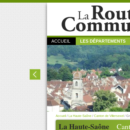
ACCUEIL
LES DÉPARTEMENTS
Accueil
/
La Haute-Saône
/
Canton de Villersexel
/
Gr
La Haute-Saône
Cant