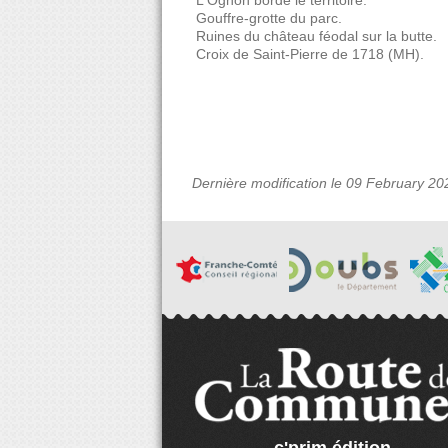
 L'Ognon borde le territoire.
 Gouffre-grotte du parc.
 Ruines du château féodal sur la butte.
 Croix de Saint-Pierre de 1718 (MH).
Dernière modification le 09 February 20