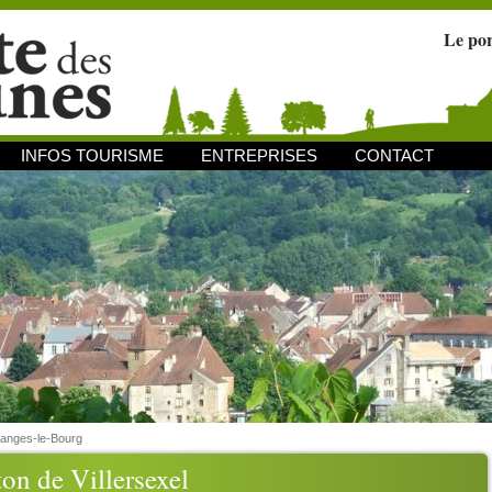
Le po
INFOS TOURISME
ENTREPRISES
CONTACT
anges-le-Bourg
on de Villersexel