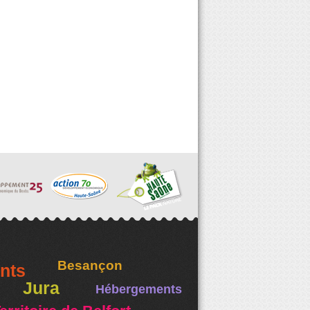
Besançon
nts
Jura
Hébergements