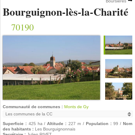
Boursières
Bourguignon-lès-la-Charité
70190
Communauté de communes :
Monts de Gy
Superficie :
425 ha /
Altitude :
227 m /
Population :
99 /
Nom
des habitants :
Les Bourguignonnais
Secrétaire :
Julien RIVET