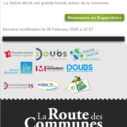
 La Saône décrit une grande boucle autour de la commune.
Remarques ou Suggestions
Dernière modification le 09 February 2026 à 22:57