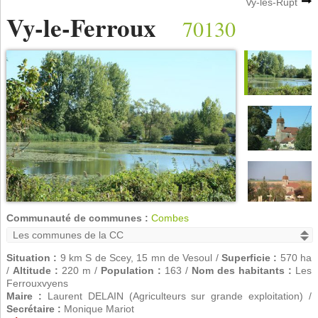
Vy-lès-Rupt
Vy-le-Ferroux
70130
Communauté de communes :
Combes
Situation :
9 km S de Scey, 15 mn de Vesoul /
Superficie :
570 ha
/
Altitude :
220 m /
Population :
163 /
Nom des habitants :
Les
Ferrouxvyens
Maire :
Laurent DELAIN (Agriculteurs sur grande exploitation) /
Secrétaire :
Monique Mariot