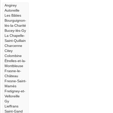
Angirey
Autoreille
Les Bâties
Bourguignon-
lès-la-Charité
Bucey-lès-Gy
La Chapelle-
Saint-Quillain
Charcenne
Citey
Colombine
Étrelles-et-la-
Montbleuse
Frasne-le-
Château
Fresne-Saint-
Mamès
Fretigney-et-
Velloreille
Gy
Lieffrans
Saint-Gand