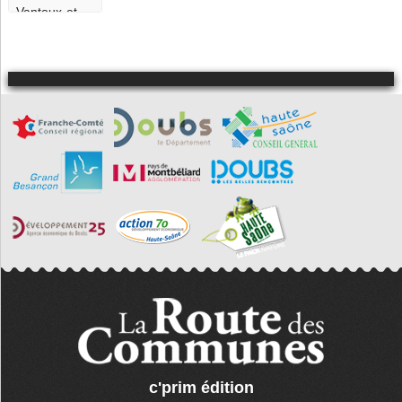
Vantoux-et-
Longevelle
Vaux-le-
Moncelot
Velleclaire
Vellefrey-et-
Vellefrange
Vellemoz
Velloreille-
lès-Choye
La Vernotte
Villers-
Chemin-et-
Mont-lès-
Étrelles
c'prim édition