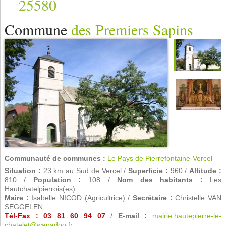
25580
Commune
des Premiers Sapins
Communauté de communes :
Le Pays de Pierrefontaine-Vercel
Situation :
23 km au Sud de Vercel /
Superficie :
960 /
Altitude :
810 /
Population :
108 /
Nom des habitants :
Les
Hautchatelpierrois(es)
Maire :
Isabelle NICOD (Agricultrice) /
Secrétaire :
Christelle VAN
SEGGELEN
Tél-Fax : 03 81 60 94 07
/
E-mail :
mairie.hautepierre-le-
chatelet@wanadoo.fr