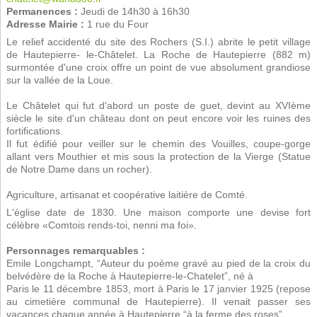
Permanences :
Jeudi de 14h30 à 16h30
Adresse Mairie :
1 rue du Four
Le relief accidenté du site des Rochers (S.I.) abrite le petit village
de Hautepierre- le-Châtelet. La Roche de Hautepierre (882 m)
surmontée d'une croix offre un point de vue absolument grandiose
sur la vallée de la Loue.
Le Châtelet qui fut d'abord un poste de guet, devint au XVIème
siècle le site d'un château dont on peut encore voir les ruines des
fortifications.
Il fut édifié pour veiller sur le chemin des Vouilles, coupe-gorge
allant vers Mouthier et mis sous la protection de la Vierge (Statue
de Notre Dame dans un rocher).
Agriculture, artisanat et coopérative laitière de Comté.
L'église date de 1830. Une maison comporte une devise fort
célèbre «Comtois rends-toi, nenni ma foi».
Personnages remarquables :
Emile Longchampt, “Auteur du poème gravé au pied de la croix du
belvédère de la Roche à Hautepierre-le-Chatelet”, né à
Paris le 11 décembre 1853, mort à Paris le 17 janvier 1925 (repose
au cimetière communal de Hautepierre). Il venait passer ses
vacances chaque année à Hautepierre “à la ferme des roses”.