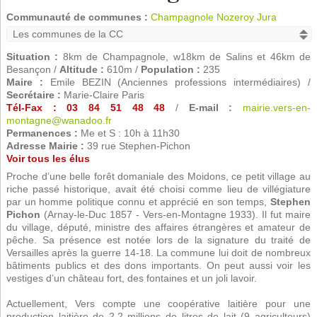
Communauté de communes :
Champagnole Nozeroy Jura
Situation :
8km de Champagnole, w18km de Salins et 46km de
Besançon /
Altitude :
610m /
Population :
235
Maire :
Emile BEZIN (Anciennes professions intermédiaires) /
Secrétaire :
Marie-Claire Paris
Tél-Fax : 03 84 51 48 48
/
E-mail :
mairie.vers-en-
montagne@wanadoo.fr
Permanences :
Me et S : 10h à 11h30
Adresse Mairie :
39 rue Stephen-Pichon
Voir tous les élus
Proche d’une belle forêt domaniale des Moidons, ce petit village au
riche passé historique, avait été choisi comme lieu de villégiature
par un homme politique connu et apprécié en son temps,
Stephen
Pichon
(Arnay-le-Duc 1857 - Vers-en-Montagne 1933). Il fut maire
du village, député, ministre des affaires étrangères et amateur de
pêche. Sa présence est notée lors de la signature du traité de
Versailles après la guerre 14-18. La commune lui doit de nombreux
bâtiments publics et des dons importants. On peut aussi voir les
vestiges d’un château fort, des fontaines et un joli lavoir.
Actuellement, Vers compte une coopérative laitière pour une
production laitière de 2,2 millions de litres de lait (9 agriculteurs)