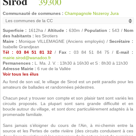
Sirod
39300
Communauté de communes :
Champagnole Nozeroy Jura
Superficie :
1612ha /
Altitude :
630m /
Population :
543 /
Nom
des habitants :
les Sirotiers
Maire :
Monique VILLEMAGNE (Anciens employés) /
Secrétaire :
Isabelle Grandjean
Tél : 03 84 51 81 32
/
Fax :
03 84 51 84 75 /
E-mail :
mairie.sirod@wanadoo.fr
Permanences :
L. Ma. J. V. : 13h30 à 16h30 et S : 8h30 à 11h30
Adresse Mairie :
6 rue de la Vallée
Voir tous les élus
Au fond de son val, le village de Sirod est un petit paradis pour les
amateurs de ballades et randonnées pédestres.
Chacun peut y trouver son compte et son plaisir tant sont variés les
circuits proposés. La plupart sont sans grande difficulté et en
boucle autour du village, et sont donc particulièrement adaptés à la
promenade familiale.
Sans jamais s’éloigner du cours de l’Ain, à mi-chemin entre la
source et les Pertes de cette rivière (des circuits conduisent à ces