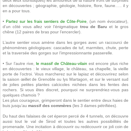
deux lieux touristiques) les amoureux de la nature iront de surprises
en découvertes ; géographie, géologie, histoire, flore, faune….. il y
en a pour tous.
•
Partez sur les frais sentiers de Côte-Poire
, (un nom évocateur),
d’un côté vous allez voir l’énigmatique
trou de Baru
et le gros
chêne (12 paires de bras pour l’encercler).
L’autre sentier vous amène dans les gorges avec un raccourci de
phénomènes géologiques: cascades de tuf, marmites, chute, perte
et la traversée des gorges sur l’impressionnante passerelle.
• Sur l’autre rive,
le massif de Château-vilain
est encore plus riche
en découvertes : le vieux village, le château, sa chapelle, la vieille
porte de l’octroi. Vous marcherez sur le lapiaz et découvrirez selon
la saison œillet de Grenoble ou lys Martagon, et sur le versant sud
de jolies petites plantes calcicoles nichées dans les fentes des
rochers. Si vous êtes discret, pourquoi ne surprendriez-vous pas
quelques chamois ?
Les plus courageux, grimperont dans le sentier entre deux haies de
buis jusqu’au
massif des commères
(les 3 dames pétrifiées).
Du haut des falaises de cet éperon percé de 4 tunnels, on découvre
aussi tout le val de Sirod et toutes les autres possibilités de
promenade. Une incitation à découvrir ou redécouvrir ce joli coin de