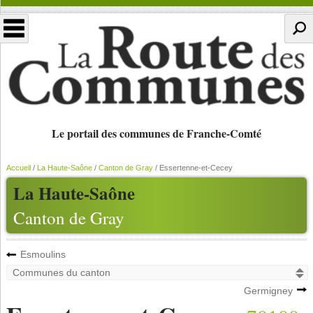
Le portail des communes de Franche-Comté
Accueil
/
La Haute-Saône
/
Canton de Gray
/
Essertenne-et-Cecey
La Haute-Saône
Canton de Gray
Esmoulins
Germigney