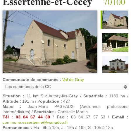
Essertenne-et-Cecey
70100
Communauté de communes :
Val de Gray
Situation :
11 km S d'Autrey-lès-Gray /
Superficie :
1130 ha /
Altitude :
191 m /
Population :
427
Maire :
Jean-Marc PAGEAUX (Anciennes professions
intermédiaires) /
Secrétaire :
Christelle Martin
Tél : 03 84 67 44 30
/
Fax :
03 84 67 57 53 /
E-mail :
commune.essertenne@wanadoo.fr
Permanences :
Ma : 9h à 12h, J : 16h à 19h, S : 10h à 12h