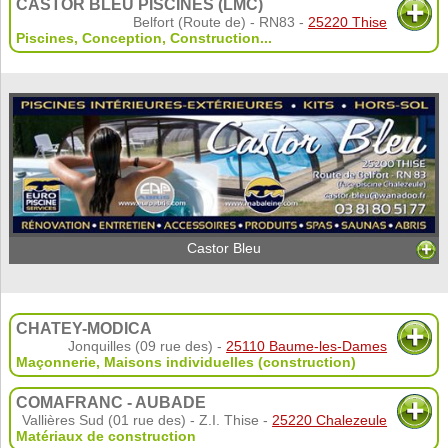
CASTOR BLEU PISCINES (LMC)
Belfort (Route de) - RN83 -
25220 Thise
Piscines
,
Conception
,
Construction
...
Castor Bleu
CHATEY-MODICA
Jonquilles (09 rue des) -
25110 Baume-les-Dames
Maçonnerie
,
Maisons individuelles (construction)
COMAFRANC - AUBADE
Vallières Sud (01 rue des) - Z.I. Thise -
25220 Chalezeule
Matériaux de construction