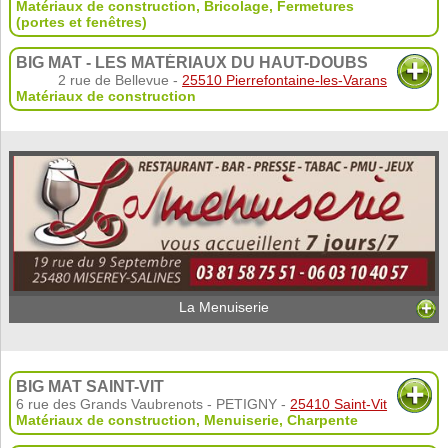
Matériaux de construction
,
Bricolage
,
Fermetures
(portes et fenêtres)
BIG MAT - LES MATÉRIAUX DU HAUT-DOUBS
2 rue de Bellevue -
25510 Pierrefontaine-les-Varans
Matériaux de construction
La Menuiserie
BIG MAT SAINT-VIT
6 rue des Grands Vaubrenots - PETIGNY -
25410 Saint-Vit
Matériaux de construction
,
Menuiserie
,
Charpente