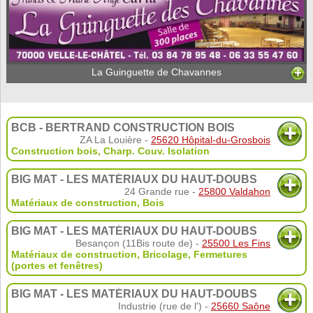
La Guinguette de Chavannes
BCB - BERTRAND CONSTRUCTION BOIS
ZA La Louière -
25620 Hôpital-du-Grosbois
Construction bois
,
Charp. Couv. Isolation
BIG MAT - LES MATÉRIAUX DU HAUT-DOUBS
24 Grande rue -
25800 Valdahon
Matériaux de construction
,
Bois
BIG MAT - LES MATÉRIAUX DU HAUT-DOUBS
Besançon (11Bis route de) -
25500 Les Fins
Matériaux de construction
,
Bricolage
,
Fermetures
(portes et fenêtres)
BIG MAT - LES MATÉRIAUX DU HAUT-DOUBS
Industrie (rue de l') -
25660 Saône