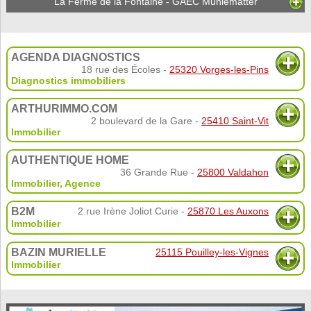
La Ferme de la Fontaine - GAEC Muhlematter
AGENDA DIAGNOSTICS
18 rue des Écoles -
25320 Vorges-les-Pins
Diagnostics immobiliers
ARTHURIMMO.COM
2 boulevard de la Gare -
25410 Saint-Vit
Immobilier
AUTHENTIQUE HOME
36 Grande Rue -
25800 Valdahon
Immobilier
,
Agence
B2M
2 rue Irène Joliot Curie -
25870 Les Auxons
Immobilier
BAZIN MURIELLE
25115 Pouilley-les-Vignes
Immobilier