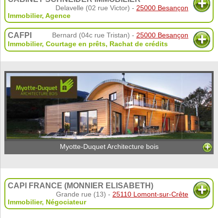
Delavelle (02 rue Victor) -
25000 Besançon
Immobilier
,
Agence
CAFPI
Bernard (04c rue Tristan) -
25000 Besançon
Immobilier
,
Courtage en prêts
,
Rachat de crédits
Myotte-Duquet Architecture bois
CAPI FRANCE (MONNIER ELISABETH)
Grande rue (13) -
25110 Lomont-sur-Crête
Immobilier
,
Négociateur