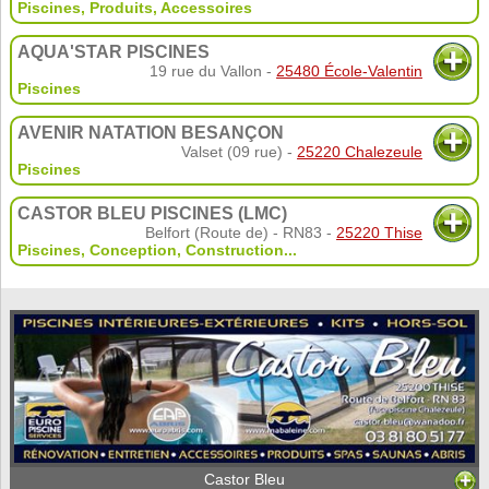
Piscines
,
Produits
,
Accessoires
AQUA'STAR PISCINES
19 rue du Vallon -
25480 École-Valentin
Piscines
AVENIR NATATION BESANÇON
Valset (09 rue) -
25220 Chalezeule
Piscines
CASTOR BLEU PISCINES (LMC)
Belfort (Route de) - RN83 -
25220 Thise
Piscines
,
Conception
,
Construction
...
Castor Bleu