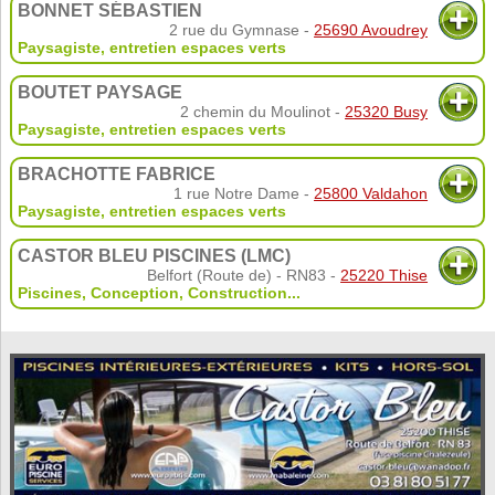
BONNET SÉBASTIEN
2 rue du Gymnase -
25690 Avoudrey
Paysagiste, entretien espaces verts
BOUTET PAYSAGE
2 chemin du Moulinot -
25320 Busy
Paysagiste, entretien espaces verts
BRACHOTTE FABRICE
1 rue Notre Dame -
25800 Valdahon
Paysagiste, entretien espaces verts
CASTOR BLEU PISCINES (LMC)
Belfort (Route de) - RN83 -
25220 Thise
Piscines
,
Conception
,
Construction
...