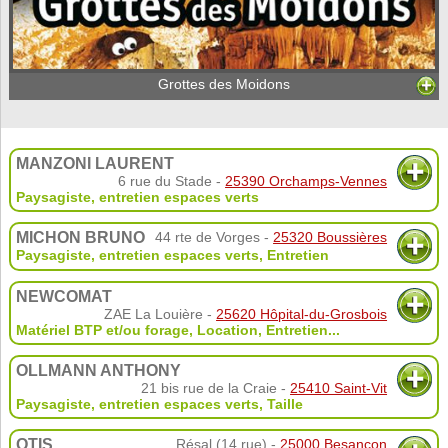
Grottes des Moidons
MANZONI LAURENT
6 rue du Stade -
25390 Orchamps-Vennes
Paysagiste, entretien espaces verts
MICHON BRUNO
44 rte de Vorges -
25320 Boussières
Paysagiste, entretien espaces verts
,
Entretien
NEWCOMAT
ZAE La Louière -
25620 Hôpital-du-Grosbois
Matériel BTP et/ou forage
,
Location
,
Entretien
...
OLLMANN ANTHONY
21 bis rue de la Craie -
25410 Saint-Vit
Paysagiste, entretien espaces verts
,
Taille
OTIS
Résal (14 rue) -
25000 Besançon