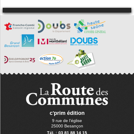
c'prim édition
9 rue de l'église
25000 Besançon
Tél. : 03 81 88 14 15