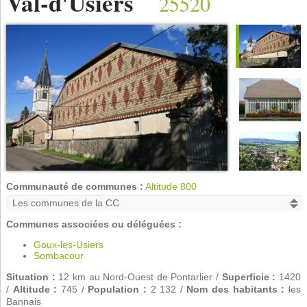
Val-d'Usiers
25520
Communauté de communes :
Altitude 800
Communes associées ou déléguées :
Goux-les-Usiers
Sombacour
Situation :
12 km au Nord-Ouest de Pontarlier /
Superficie :
1420
/
Altitude :
745 /
Population :
2 132 /
Nom des habitants :
les
Bannais