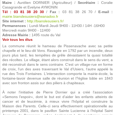
Maire :
Aurélien DORNIER (Agriculteur) /
Secrétaire :
Coralie
Casagrande et Evelyne AYMONIN
Tél : 03 81 38 20 30
/
Fax :
03 81 38 26 70 /
E-mail :
mairie.bianslesusiers@wanadoo.fr
Site internet :
http://bianslesusiers.fr/
Permanences :
Lundi Mardi Jeudi 9H00 - 11H30 / 14H -16H00
Mercredi matin 9H00 - 11H00
Adresse Mairie :
1495 route du Val
Voir tous les élus
La commune réunit le hameau de Pissenavache avec sa petite
chapelle et le lieu-dit Vons. Ravagée en 1792 par un incendie, deux
jours plus tard, les tempêtes de grêle dévastaient la quasi totalité
des récoltes. Le village, étant alors construit dans le sens du vent, a
été reconstruit dans le sens contraire. C'est un village-rue en forme
de croix, l'un des axes traversant le Val d'Usiers, l'autre appelé la
rue des Trois Fontaines. L'intersection comporte la mairie-école, la
fontaine-lavoir devenue salle de réunion et l?église bâtie en 1843
avec son fronton assis sur des piliers à chapiteaux.
À noter l'initiative de Pierre Dornier qui a créé l'association
«Semons l'espoir», dont le but est d'aider les enfants atteints de
cancer et de leucémie, à mieux vivre l'hôpital et construire la
Maison des Parents. Celle-ci sera effectivement opérationnelle au
printemps 2001, dans le pavillon Sainte Lucienne à l'hôpital Saint