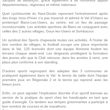
Jacques de Besançon, grâce également à de nombreux appuis
départementaux, régionaux et même nationaux.
Quel cyclotouriste du Haut-Doubs reprenant l'entraînement après
des longs mois d'hiver n'a pas traversé et admiré le Val d'Usiers au
printemps! Bians-Les-Usiers, au centre, est un lieu de passage
incontournable. Les activités sportives de Bians se conjuguent avec
celles des 2 autres villages, Goux-les-Usiers et Sombacour.
Un syndicat des Sports chapeaute toutes ces activités. À l'instar de
bon nombre de villages, le football occupe une place importante
dans le Val, 120 licenciés dont une équipe féminine foulent les
terrains chaque week-end. Les dirigeants privilégient la formation
des jeunes afin que le Club retrouve, dans les années à venir, une
place plus conforme à son standing.
D'autres sports regroupant des adeptes des 3 communes se
pratiquent également dans le Val: le tennis de table dont l'équipe
première joue en Régionale 2 et le tennis qui reprend avec les
beaux jours.
Enfin, on peut signaler l'implication discrète d'un sportif bannais au
service de la pratique du sport chez les handicapés en tant que
guide d'aveugle. Ce tandem aux tempes grisonnantes a participé à
bon nombre de courses et de marathons.