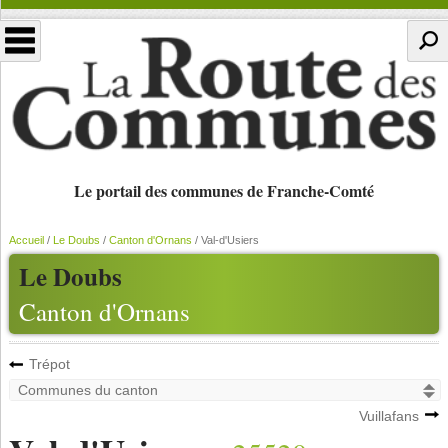
Le portail des communes de Franche-Comté
Accueil
/
Le Doubs
/
Canton d'Ornans
/
Val-d'Usiers
Le Doubs
Canton d'Ornans
Trépot
Vuillafans