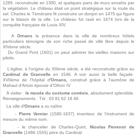
1289, reconstruite en 1300, et quelques pans de murs envahis par
la végétation. Le château était un point stratégique sur la route du
sel. Charles le Téméraire fit construire un donjon en 1475 qui figure
sur le blason de la ville. Le château fut rasé en 1674 lors de la
conquête française de Louis XIV.
A
Ornans
la présence dans la ville de nombreux hôtels
particuliers témoigne de son riche passé de ville libre depuis le
XIVème siècle.
Du Grand Pont (1601) on peut admirer les vieilles maisons sur
pilotis.
L'église, à l'origine du XIIème siècle, a été reconstruite grâce au
Cardinal de Granvelle
en 1546. A voir aussi la belle façade
XVIIème de l'hôpital d
'Ornans,
construit grâce à l'aumône de
Mahaut d'Artois épouse d'Othon IV.
À visiter :
le musée du costume comtois
, absolument splendide.
Renseignements : Tél : 03 81 62 18 48.
La ville d
'Ornans
a vu naître:
-
Pierre Vernier
(1580-1637) inventeur de l'instrument de
mesure du même nom.
- le chancelier de Charles-Quint,
Nicolas Perrenot de
Granvelle
(1486-1555) père du Cardinal.