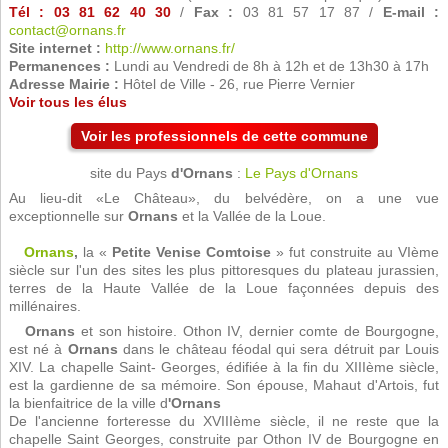
Tél : 03 81 62 40 30
/
Fax :
03 81 57 17 87 /
E-mail :
contact@ornans.fr
Site internet :
http://www.ornans.fr/
Permanences :
Lundi au Vendredi de 8h à 12h et de 13h30 à 17h
Adresse Mairie :
Hôtel de Ville - 26, rue Pierre Vernier
Voir tous les élus
Voir les professionnels de cette commune
site du Pays
d'Ornans
:
Le Pays d'Ornans
Au lieu-dit «Le Château», du belvédère, on a une vue
exceptionnelle sur
Ornans
et la Vallée de la Loue.
Ornans
,
la «
Petite Venise Comtoise
» fut construite au VIème
siècle sur l'un des sites les plus pittoresques du plateau jurassien,
terres de la Haute Vallée de la Loue façonnées depuis des
millénaires.
Ornans
et son histoire. Othon IV, dernier comte de Bourgogne,
est né à
Ornans
dans le château féodal qui sera détruit par Louis
XIV. La chapelle Saint- Georges, édifiée à la fin du XIIIème siècle,
est la gardienne de sa mémoire. Son épouse, Mahaut d'Artois, fut
la bienfaitrice de la ville d
'Ornans
De l'ancienne forteresse du XVIIIème siècle, il ne reste que la
chapelle Saint Georges, construite par Othon IV de Bourgogne en