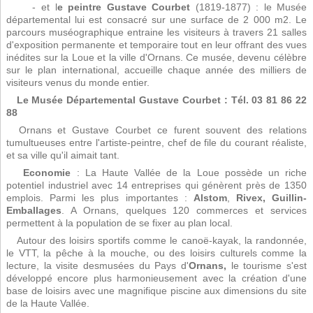
- et l
e peintre Gustave Courbet
(1819-1877) : le Musée
départemental lui est consacré sur une surface de 2 000 m2. Le
parcours muséographique entraine les visiteurs à travers 21 salles
d'exposition permanente et temporaire tout en leur offrant des vues
inédites sur la Loue et la ville d'Ornans. Ce musée, devenu célèbre
sur le plan international, accueille chaque année des milliers de
visiteurs venus du monde entier.
Le Musée Départemental Gustave Courbet : Tél. 03 81 86 22
88
Ornans et Gustave Courbet ce furent souvent des relations
tumultueuses entre l'artiste-peintre, chef de file du courant réaliste,
et sa ville qu'il aimait tant.
Economie
: La Haute Vallée de la Loue possède un riche
potentiel industriel avec 14 entreprises qui génèrent près de 1350
emplois. Parmi les plus importantes :
Alstom
,
Rivex, Guillin-
Emballages
. A Ornans, quelques 120 commerces et services
permettent à la population de se fixer au plan local.
Autour des loisirs sportifs comme le canoë-kayak, la randonnée,
le VTT, la pêche à la mouche, ou des loisirs culturels comme la
lecture, la visite desmusées du Pays d'
Ornans,
le tourisme s'est
développé encore plus harmonieusement avec la création d'une
base de loisirs avec une magnifique piscine aux dimensions du site
de la Haute Vallée.