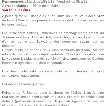
Permanences :
Mardi de 15h à 18h Vendredi de 9h à 12h
Adresse Mairie :
1, Place de la Mairie
Voir tous les élus
A peine quitté le 'Triangle d'Or', en limite du Jura, vous découvrez
au lieu-dit 'Narboz' les premiers paysages du Doubs et ses fermes
typiques isolées.
Les principaux édifices, immeubles et aménagements datent du
XIXème sont tous illuminés. A la lisière des grandes Joux, on jouit
d'un air purifié par l'oxygène des nombreux sapins qui les
entourent.
Depuis quelques années deux établissements médicaux sociaux
éducatifs distincts mais complémentaires : l'Éveil pour les enfants et
la Mas pour les plus grands, sont le principal employeur du Canton.
Économie agricole et fruitière coopérative.
Une très belle salle socio-culturelle et un terrain de sport
complètent l'équipement.
Personnages remarquables :
Peinture de F. Moirod dans le chœur de l’église Saint Antoine
réalisée en abside semi-circulaire (1901). Elle met en scène Saint
Antoine (patron de la commune), le jour du jugement dernier, les
élus se tenant à gauche, les damnés à droite.