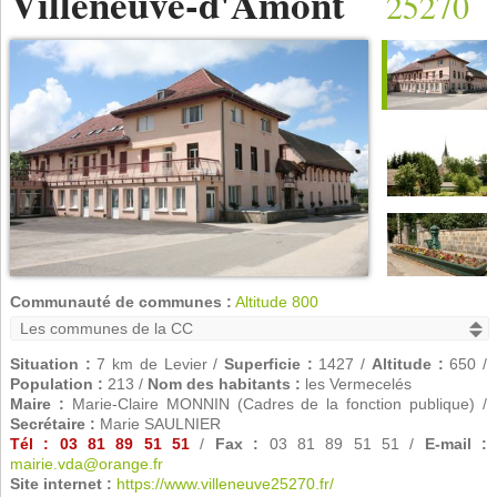
Villeneuve-d'Amont
25270
Communauté de communes :
Altitude 800
Situation :
7 km de Levier /
Superficie :
1427 /
Altitude :
650 /
Population :
213 /
Nom des habitants :
les Vermecelés
Maire :
Marie-Claire MONNIN (Cadres de la fonction publique) /
Secrétaire :
Marie SAULNIER
Tél : 03 81 89 51 51
/
Fax :
03 81 89 51 51 /
E-mail :
mairie.vda@orange.fr
Site internet :
https://www.villeneuve25270.fr/