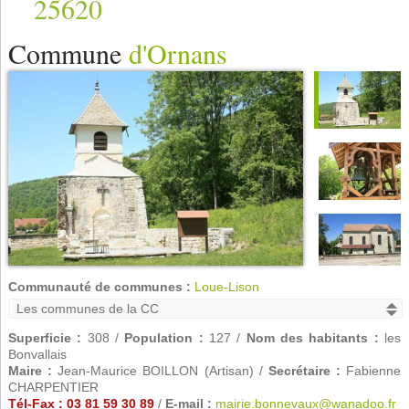
25620
Commune
d'Ornans
Communauté de communes :
Loue-Lison
Superficie :
308 /
Population :
127 /
Nom des habitants :
les
Bonvallais
Maire :
Jean-Maurice BOILLON (Artisan) /
Secrétaire :
Fabienne
CHARPENTIER
Tél-Fax : 03 81 59 30 89
/
E-mail :
mairie.bonnevaux@wanadoo.fr