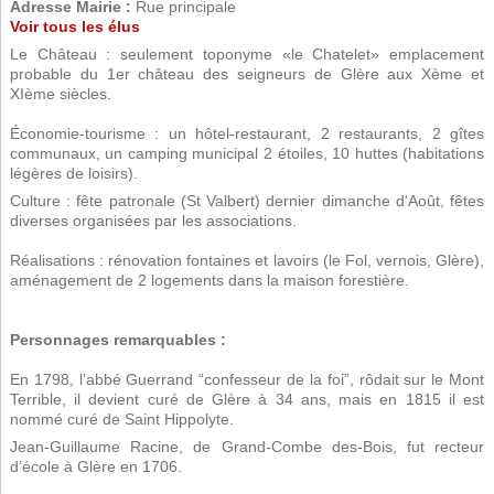
Adresse Mairie :
Rue principale
Voir tous les élus
Le Château : seulement toponyme «le Chatelet» emplacement
probable du 1er château des seigneurs de Glère aux Xème et
XIème siècles.
Économie-tourisme : un hôtel-restaurant, 2 restaurants, 2 gîtes
communaux, un camping municipal 2 étoiles, 10 huttes (habitations
légères de loisirs).
Culture : fête patronale (St Valbert) dernier dimanche d'Août, fêtes
diverses organisées par les associations.
Réalisations : rénovation fontaines et lavoirs (le Fol, vernois, Glère),
aménagement de 2 logements dans la maison forestière.
Personnages remarquables :
En 1798, l’abbé Guerrand “confesseur de la foi”, rôdait sur le Mont
Terrible, il devient curé de Glère à 34 ans, mais en 1815 il est
nommé curé de Saint Hippolyte.
Jean-Guillaume Racine, de Grand-Combe des-Bois, fut recteur
d’école à Glère en 1706.