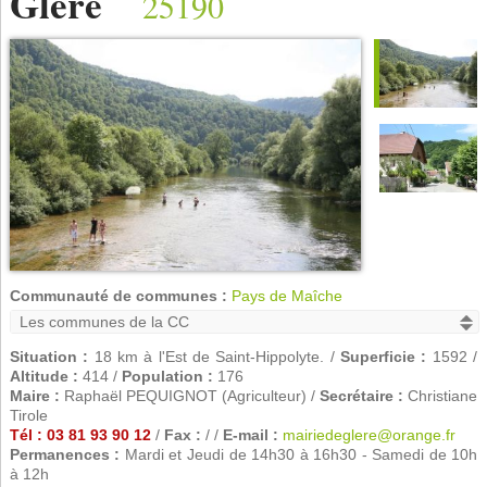
Glère
25190
Communauté de communes :
Pays de Maîche
Situation :
18 km à l'Est de Saint-Hippolyte. /
Superficie :
1592 /
Altitude :
414 /
Population :
176
Maire :
Raphaël PEQUIGNOT (Agriculteur) /
Secrétaire :
Christiane
Tirole
Tél : 03 81 93 90 12
/
Fax :
/ /
E-mail :
mairiedeglere@orange.fr
Permanences :
Mardi et Jeudi de 14h30 à 16h30 - Samedi de 10h
à 12h