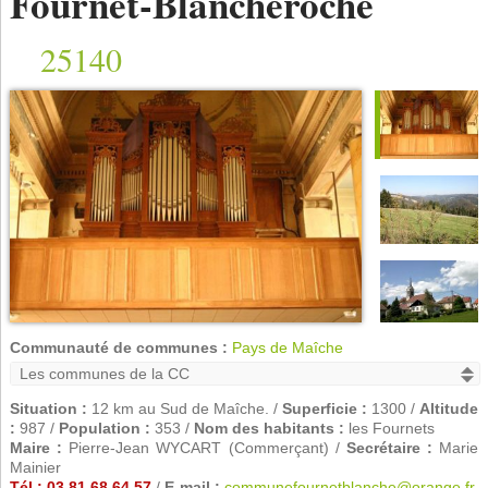
Fournet-Blancheroche
25140
Communauté de communes :
Pays de Maîche
Situation :
12 km au Sud de Maîche. /
Superficie :
1300 /
Altitude
:
987 /
Population :
353 /
Nom des habitants :
les Fournets
Maire :
Pierre-Jean WYCART (Commerçant) /
Secrétaire :
Marie
Mainier
Tél : 03 81 68 64 57
/
E-mail :
communefournetblanche@orange.fr