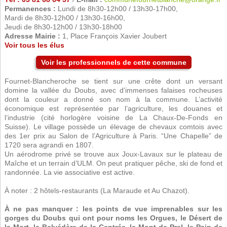
Permanences :
Lundi de 8h30-12h00 / 13h30-17h00,
Mardi de 8h30-12h00 / 13h30-16h00,
Jeudi de 8h30-12h00 / 13h30-18h00
Adresse Mairie :
1, Place François Xavier Joubert
Voir tous les élus
Voir les professionnels de cette commune
Fournet-Blancheroche se tient sur une crête dont un versant
domine la vallée du Doubs, avec d’immenses falaises rocheuses
dont la couleur a donné son nom à la commune. L’activité
économique est représentée par l’agriculture, les douanes et
l’industrie (cité horlogère voisine de La Chaux-De-Fonds en
Suisse). Le village possède un élevage de chevaux comtois avec
des 1er prix au Salon de l’Agriculture à Paris. “Une Chapelle” de
1720 sera agrandi en 1807.
Un aérodrome privé se trouve aux Joux-Lavaux sur le plateau de
Maîche et un terrain d’ULM. On peut pratiquer pêche, ski de fond et
randonnée. La vie associative est active.
À noter : 2 hôtels-restaurants (La Maraude et Au Chazot).
À ne pas manquer : les points de vue imprenables sur les
gorges du Doubs qui ont pour noms les Orgues, le Désert de
la Mort, le Belvédère de la Centrée, le Mont de Prel, le Pain de