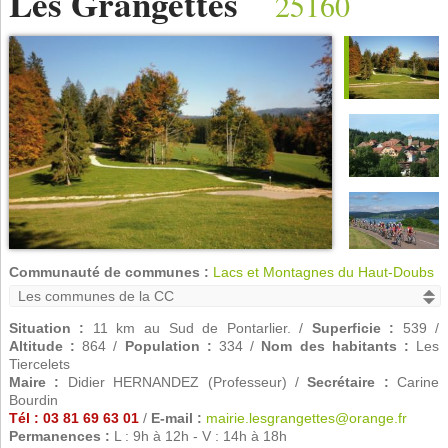
Les Grangettes
25160
Communauté de communes :
Lacs et Montagnes du Haut-Doubs
Situation :
11 km au Sud de Pontarlier. /
Superficie :
539 /
Altitude :
864 /
Population :
334 /
Nom des habitants :
Les
Tiercelets
Maire :
Didier HERNANDEZ (Professeur) /
Secrétaire :
Carine
Bourdin
Tél : 03 81 69 63 01
/
E-mail :
mairie.lesgrangettes@orange.fr
Permanences :
L : 9h à 12h - V : 14h à 18h