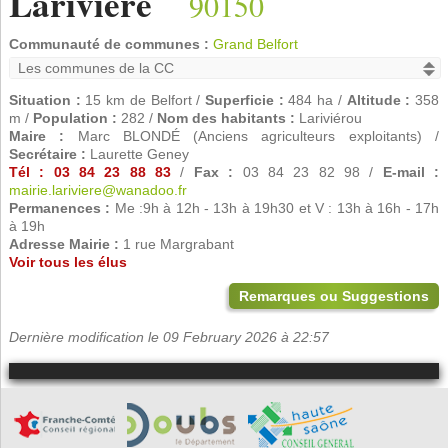
Larivière
90150
Communauté de communes :
Grand Belfort
Situation :
15 km de Belfort /
Superficie :
484 ha /
Altitude :
358
m /
Population :
282 /
Nom des habitants :
Lariviérou
Maire :
Marc BLONDÉ (Anciens agriculteurs exploitants) /
Secrétaire :
Laurette Geney
Tél : 03 84 23 88 83
/
Fax :
03 84 23 82 98 /
E-mail :
mairie.lariviere@wanadoo.fr
Permanences :
Me :9h à 12h - 13h à 19h30 et V : 13h à 16h - 17h
à 19h
Adresse Mairie :
1 rue Margrabant
Voir tous les élus
Remarques ou Suggestions
Dernière modification le 09 February 2026 à 22:57