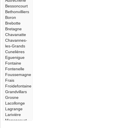
Autrechêne
Bessoncourt
Bethonvilliers
Boron
Brebotte
Bretagne
Chavanatte
Chavannes-
les-Grands
Cunelières
Eguenigue
Fontaine
Fontenelle
Foussemagne
Frais
Froidefontaine
Grandvillars
Grosne
Lacollonge
Lagrange
Larivière
Menoncourt
Méziré