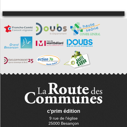
Montreux-
Château
Morvillars
Novillard
Petit-Croix
Phaffans
Recouvrance
Reppe
Suarce
Vauthiermont
Vellescot
c'prim édition
9 rue de l'église
25000 Besançon