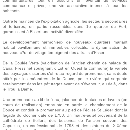
communautaires tout en assurant un éventail de services
communaux et privés, une vie associative intense à tous les
habitants.
Outre le maintien de l'exploitation agricole, les secteurs secondaires
et tertiaires, en partie rassemblés dans 1e quartier du Port,
garantissent à Essert une activité diversifiée.
Le développement harmonieux de nouveaux quartiers mariant
habitat pavillonnaire et immeubles collectifs, la dynamisation du
nouveau c?ur de village témoignent des attraits d'Essert.
De la Coulée Verte (valorisation de l'ancien chemin de halage du
Canal Fressinet soulignant d'Est en Ouest la commune) la variété
des paysages essertois s'offre au regard du promeneur, sans doute
attiré par les méandres de la Douce, petite rivière qui serpente
sereinement dans les pâturages avant de s'évanouir, au delà, dans
le Trou la Dame.
Une promenade au fil de l'eau, jalonnée de fontaines et lavoirs (en
cours de réalisation) emprunte en partie le cheminement de la
Douce et conduit le promeneur au pied de l'église St Léger dont la
façade du clocher date de 1753. Un maître-autel provenant de la
cathédrale de Belfort, des boiseries de l'ancien couvent des
Capucins, un confessionnal de 1798 et des statues du XIXème