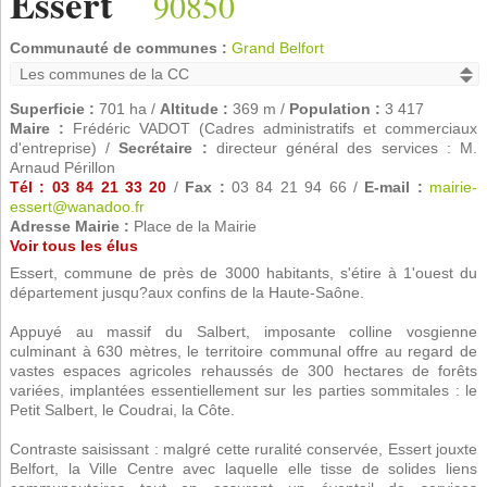
Essert
90850
Communauté de communes :
Grand Belfort
Superficie :
701 ha /
Altitude :
369 m /
Population :
3 417
Maire :
Frédéric VADOT (Cadres administratifs et commerciaux
d'entreprise) /
Secrétaire :
directeur général des services : M.
Arnaud Périllon
Tél : 03 84 21 33 20
/
Fax :
03 84 21 94 66 /
E-mail :
mairie-
essert@wanadoo.fr
Adresse Mairie :
Place de la Mairie
Voir tous les élus
Essert, commune de près de 3000 habitants, s'étire à 1'ouest du
département jusqu?aux confins de la Haute-Saône.
Appuyé au massif du Salbert, imposante colline vosgienne
culminant à 630 mètres, le territoire communal offre au regard de
vastes espaces agricoles rehaussés de 300 hectares de forêts
variées, implantées essentiellement sur les parties sommitales : le
Petit Salbert, le Coudrai, la Côte.
Contraste saisissant : malgré cette ruralité conservée, Essert jouxte
Belfort, la Ville Centre avec laquelle elle tisse de solides liens