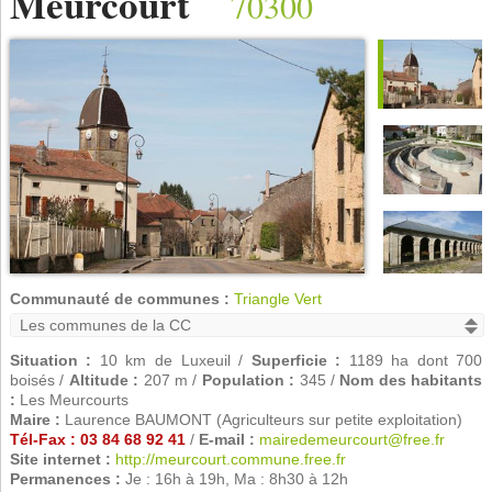
Meurcourt
70300
Communauté de communes :
Triangle Vert
Situation :
10 km de Luxeuil /
Superficie :
1189 ha dont 700
boisés /
Altitude :
207 m /
Population :
345 /
Nom des habitants
:
Les Meurcourts
Maire :
Laurence BAUMONT (Agriculteurs sur petite exploitation)
Tél-Fax : 03 84 68 92 41
/
E-mail :
mairedemeurcourt@free.fr
Site internet :
http://meurcourt.commune.free.fr
Permanences :
Je : 16h à 19h, Ma : 8h30 à 12h