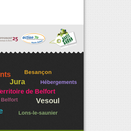
Besançon
nts
Jura
Hébergements
erritoire de Belfort
Belfort
Vesoul
e
Lons-le-saunier