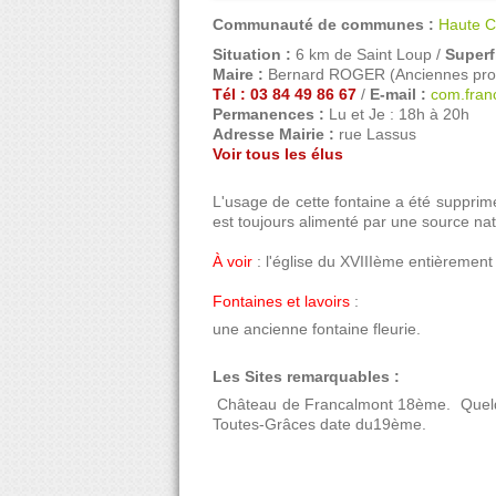
Communauté de communes :
Haute 
Situation :
6 km de Saint Loup /
Superfi
Maire :
Bernard ROGER (Anciennes profe
Tél : 03 84 49 86 67
/
E-mail :
com.fran
Permanences :
Lu et Je : 18h à 20h
Adresse Mairie :
rue Lassus
Voir tous les élus
L'usage de cette fontaine a été supprimé 
est toujours alimenté par une source natur
À voir
: l'église du XVIIIème entièrement 
Fontaines et lavoirs
:
une ancienne fontaine fleurie.
Les Sites remarquables :
 Château de Francalmont 18ème.  Quelq
Toutes-Grâces date du19ème.