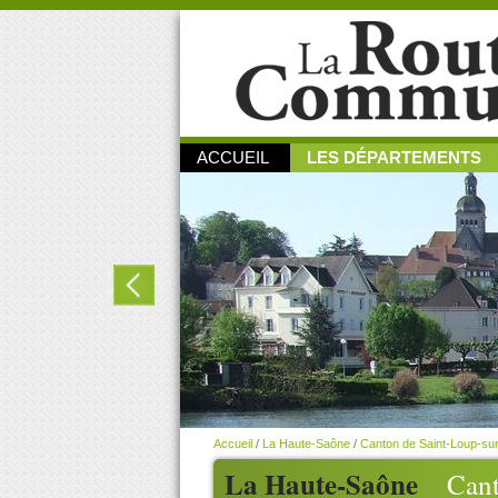
ACCUEIL
LES DÉPARTEMENTS
Accueil
/
La Haute-Saône
/
Canton de Saint-Loup-s
La Haute-Saône
Cant