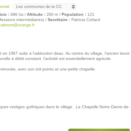
Comté
cie :
686 ha /
Altitude :
200 m /
Population :
121
ssions intermédiaires) /
Secrétaire :
Patricia Cottard
calmont@orange.fr
en 1967 suite à l'adduction deau. Au centre du village, l'ancien lavoir
elle à débit constant. l'activité est essentiellement agricole.
rénovée, avec son toit pointu et une petite chapelle.
ues vestiges gothiques dans le village.  La Chapelle Notre-Dame-de-