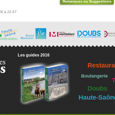
Remarques ou Suggestions
26 à 22:57
Les guides 2016
Restaura
Boulangerie
T
Doubs
Haute-Saôn