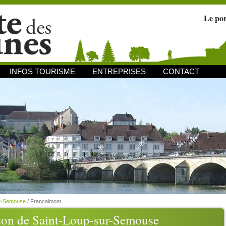
Le po
INFOS TOURISME
ENTREPRISES
CONTACT
ur-Semouse
/
Francalmont
on de Saint-Loup-sur-Semouse