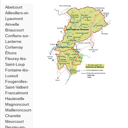
Abelcourt
Aillevillers-et-
Lyaumont
Ainvelle
Briaucourt
Conflans-sur-
Lanterne
Corbenay
Éhuns
Fleurey-lès-
Saint-Loup
Fontaine-lès-
Luxeuil
Fougerolles-
Saint-Valbert
Francalmont
Hautevelle
Magnoncourt
Mailleroncourt-
Charette
Meurcourt
Neurey-en-