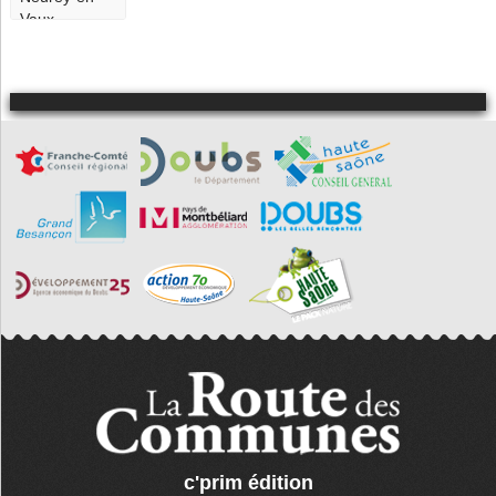
Vaux
Saint-Loup-
sur-Semouse
Sainte-Marie-
en-Chaux
La Vaivre
Velorcey
La Villedieu-
en-
Fontenette
Villers-lès-
Luxeuil
Visoncourt
c'prim édition