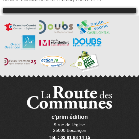
c'prim édition
9 rue de l'église
25000 Besançon
Tél. : 03 81 88 14 15