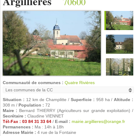
Argillières
70600
Communauté de communes :
Quatre Rivières
Situation :
12 km de Champlitte /
Superficie :
958 ha /
Altitude :
308 m /
Population :
72
Maire :
Bernard THIERRY (Agriculteurs sur grande exploitation) /
Secrétaire :
Claudine VIENNET
Tél-Fax : 03 84 31 33 64
/
E-mail :
mairie.argillieres@orange.fr
Permanences :
Ma : 14h à 18h
Adresse Mairie :
4 rue de la Fontaine