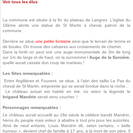
Voir tous les élus
La commune est située à la fin du plateau de Langres. L'église du
18ème abrite une statue de St Martin à cheval, patron de la
commune.
Derrière se situe
une petite fontaine
ainsi que le terrain de tennis et
de boules. On trouve des calvaires aux croisements de chemin.
Dans la forêt on peut voir une auge monumentale de 3m de long
sur 1m de large et de haut, on la surnomme l
Auge de la Sorcière
,
quelle aurait cassée dun coup de marteau !
Les Sites remarquables :
 Entre Argillières et Fouvent, se situe, à l'abri des taillis Le Pas du
cheval de St Martin, empreinte qui se serait fondue dans la roche...
 Le château actuel est habité en été, où selon la légende le
brigand Mandrin
serait venu coucher..!
Personnages remarquables :
Le château aurait accueilli au 18e siècle le célèbre bandit Mandrin,
héros du peuple mais voleur à abattre à tout prix pour les autorités.
Aîné de neuf enfants, Louis Mandrin dit, selon certains, « belle
humeur », devient chef de famille à 17 ans, à la mort de son père. Il