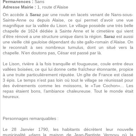
Permanences :
Sans
Adresse Mairie :
1, route d'Alaise
On accède à
Saraz
par une route en lacets venant de Nans-sous-
Sainte-Anne ou depuis Alaise, ce qui permet d’avoir une vue
magnifique sur la vallée du Lison. Le village possède une très belle
chapelle de 1624 dédiée à Sainte Anne et le cimetière qui vient
d’être rénové a une structure unique dans la région.
Saraz
est aussi
une vieille cité gauloise dépendant du site gallo-romain d’Alaise. On
le reconnaît à ses nombreux tumulus, dont un situé vers la
chapelle. N’en doutons pas, César est passé par là.
Le Lison, rivière à la fois tranquille et fougueuse, coule entre deux
vallées boisées, ce qui lui donne cette fraîcheur étonnante, propice
à une truite particulièrement réputée. Un gîte de France est classé
3 épis. Le temps n’est pas loin où tout le village se réunissait pour
des évènements comme les moissons, le «Tue Cochon»... Les
repas étaient bons, l’ambiance chaleureuse. Tout le monde était
heureux.
Personnages remarquables :
Le 28 Janvier 1790, les habitants décrètent leur nouvelle
municipalité «dans la maison de Jean-Baptiste Vernoy» où la