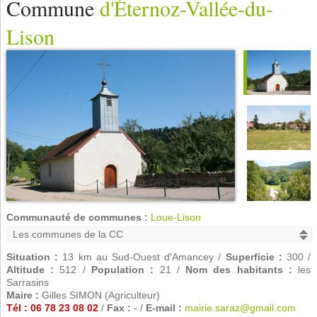
Commune
d'Éternoz-Vallée-du-
Lison
Communauté de communes :
Loue-Lison
Situation :
13 km au Sud-Ouest d'Amancey /
Superficie :
300 /
Altitude :
512 /
Population :
21 /
Nom des habitants :
les
Sarrasins
Maire :
Gilles SIMON (Agriculteur)
Tél : 06 78 23 08 02
/
Fax :
- /
E-mail :
mairie.saraz@gmail.com