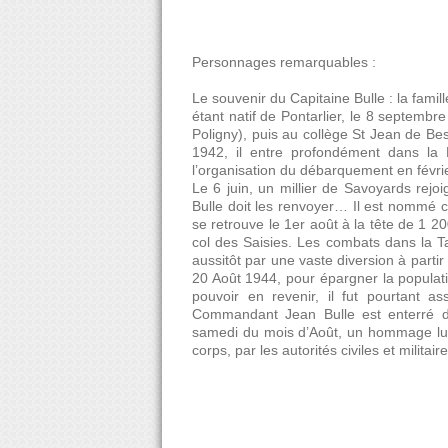
Personnages remarquables :
Le souvenir du Capitaine Bulle : la famil
étant natif de Pontarlier, le 8 septembr
Poligny), puis au collège St Jean de Bes
1942, il entre profondément dans la 
l’organisation du débarquement en févri
Le 6 juin, un millier de Savoyards rej
Bulle doit les renvoyer… Il est nommé ch
se retrouve le 1er août à la tête de 1
col des Saisies. Les combats dans la Ta
aussitôt par une vaste diversion à partir
20 Août 1944, pour épargner la populati
pouvoir en revenir, il fut pourtant 
Commandant Jean Bulle est enterré d
samedi du mois d’Août, un hommage lui
corps, par les autorités civiles et militai