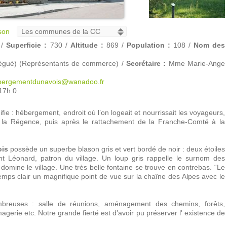
son
 /
Superficie :
730 /
Altitude :
869 /
Population :
108 /
Nom des
égué) (Représentants de commerce) /
Secrétaire :
Mme Marie-Ange
abergementdunavois@wanadoo.fr
17h 0
e : hébergement, endroit où l’on logeait et nourrissait les voyageurs,
la Régence, puis après le rattachement de la Franche-Comté à la
is
possède un superbe blason gris et vert bordé de noir : deux étoiles
nt Léonard, patron du village. Un loup gris rappelle le surnom des
 domine le village. Une très belle fontaine se trouve en contrebas. “Le
temps clair un magnifique point de vue sur la chaîne des Alpes avec le
ombreuses : salle de réunions, aménagement des chemins, forêts,
agerie etc. Notre grande fierté est d’avoir pu préserver l' existence de