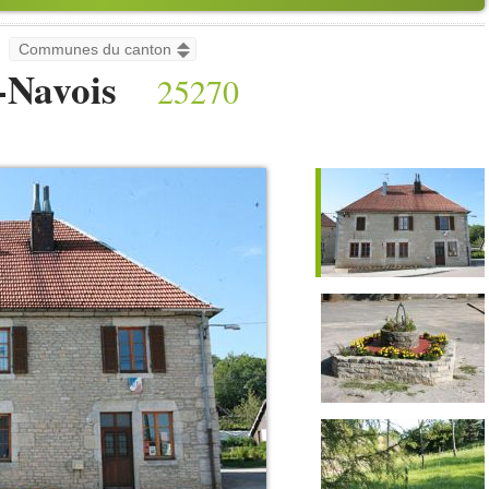
-Navois
25270