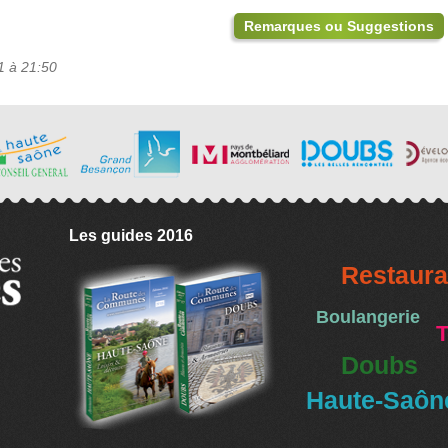
Remarques ou Suggestions
1 à 21:50
Les guides 2016
Restaura
Boulangerie
T
Doubs
Haute-Saôn