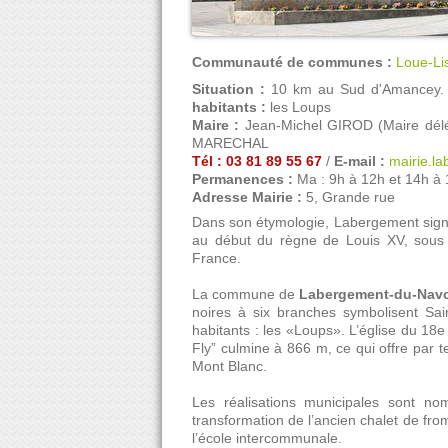
Communauté de communes :
Loue-Li
Situation :
10 km au Sud d'Amancey.
habitants :
les Loups
Maire :
Jean-Michel GIROD (Maire dél
MARECHAL
Tél : 03 81 89 55 67
/
E-mail :
mairie.l
Permanences :
Ma : 9h à 12h et 14h à 
Adresse Mairie :
5, Grande rue
Dans son étymologie, Labergement signifi
au début du règne de Louis XV, sous 
France.
La commune de
Labergement-du-Navo
noires à six branches symbolisent Sai
habitants : les «Loups». L’église du 18e
Fly” culmine à 866 m, ce qui offre par 
Mont Blanc.
Les réalisations municipales sont n
transformation de l’ancien chalet de from
l’école intercommunale.