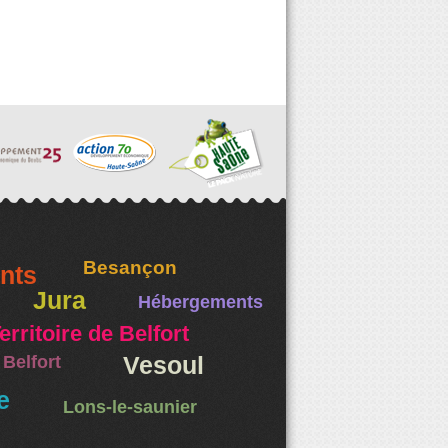
Besançon
nts
Jura
Hébergements
erritoire de Belfort
Belfort
Vesoul
e
Lons-le-saunier