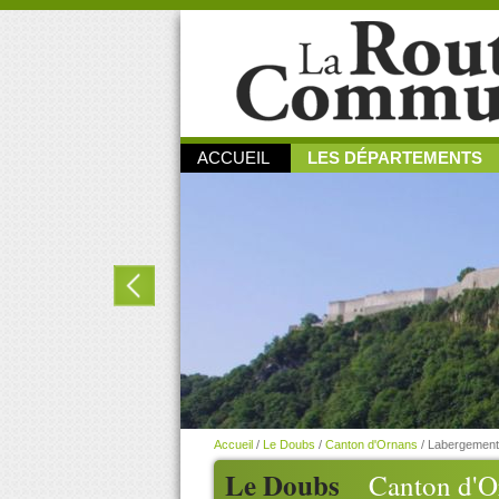
ACCUEIL
LES DÉPARTEMENTS
Accueil
/
Le Doubs
/
Canton d'Ornans
/
Labergement
Le Doubs
Canton d'O