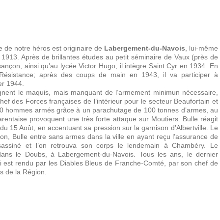
le de notre héros est originaire de
Labergement-du-Navois
, lui-même
e 1913. Après de brillantes études au petit séminaire de Vaux (près de
ançon, ainsi qu’au lycée Victor Hugo, il intègre Saint Cyr en 1934. En
Résistance; après des coups de main en 1943, il va participer à
er 1944.
oignent le maquis, mais manquant de l’armement minimun nécessaire,
ef des Forces françaises de l’intérieur pour le secteur Beaufortain et
 200 hommes armés grâce à un parachutage de 100 tonnes d’armes, au
rentaise provoquent une très forte attaque sur Moutiers. Bulle réagit
 du 15 Août, en accentuant sa pression sur la garnison d’Albertville. Le
on, Bulle entre sans armes dans la ville en ayant reçu l’assurance de
assassiné et l’on retrouva son corps le lendemain à Chambéry. Le
ans le Doubs, à Labergement-du-Navois. Tous les ans, le dernier
 est rendu par les Diables Bleus de Franche-Comté, par son chef de
res de la Région.