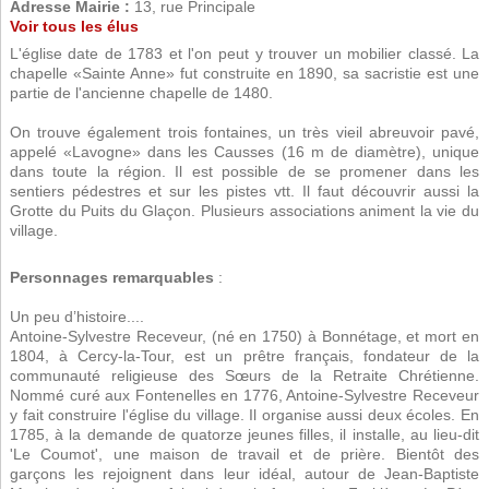
Adresse Mairie :
13, rue Principale
Voir tous les élus
L'église date de 1783 et l'on peut y trouver un mobilier classé. La
chapelle «Sainte Anne» fut construite en 1890, sa sacristie est une
partie de l'ancienne chapelle de 1480.
On trouve également trois fontaines, un très vieil abreuvoir pavé,
appelé «Lavogne» dans les Causses (16 m de diamètre), unique
dans toute la région. Il est possible de se promener dans les
sentiers pédestres et sur les pistes vtt. Il faut découvrir aussi la
Grotte du Puits du Glaçon. Plusieurs associations animent la vie du
village.
Personnages remarquables
:
Un peu d’histoire....
Antoine-Sylvestre Receveur, (né en 1750) à Bonnétage, et mort en
1804, à Cercy-la-Tour, est un prêtre français, fondateur de la
communauté religieuse des Sœurs de la Retraite Chrétienne.
Nommé curé aux Fontenelles en 1776, Antoine-Sylvestre Receveur
y fait construire l'église du village. Il organise aussi deux écoles. En
1785, à la demande de quatorze jeunes filles, il installe, au lieu-dit
'Le Coumot', une maison de travail et de prière. Bientôt des
garçons les rejoignent dans leur idéal, autour de Jean-Baptiste