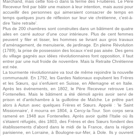
Marchand, mais cette fois-ci dans la ferme des Fruitières. Le Père
Receveur finit par bâtir une maison à leur intention, mais aussi pour
accueillir des personnes qui aimeraient consacrer de temps en
temps quelques jours de réflexion sur leur vie chrétienne, c'est-à-
dire 'faire retraite'.
Plus de 200 chambres sont construites dans un bâtiment de quatre
ailes en carré autour d'une cour intérieure. Plus de cent femmes
peuvent y filer et tisser, les hommes se livrant aux gros travaux
d'aménagement, de menuiserie, de jardinage. En pleine Révolution
(1789), la prise de possession des locaux n'est pas aisée. Des gens
du village gagnés aux idées révolutionnaires font opposition, il faut
entrer par une nuit froide de novembre. Mais la Retraite Chrétienne
est née.
La tourmente révolutionnaire va tout de même rejoindre la nouvelle
communauté. En 1792, les Gardes Nationaux expulsent les Frères
et les Sœurs, qui s'enfuient en Suisse, en Allemagne et en Italie.
Après les événements, en 1802, le Père Receveur retrouve Les
Fontenelles. Mais le bâtiment a été démoli après avoir servi de
prison et d'antichambre à la guillotine de Maîche. Le prêtre part
alors à Autun avec quelques Frères et Sœurs. Appelé : 'le Saint
Missionnaire', il mourra en 1804, à Cercy-la-Tour. Son corps sera
ramené en 1948 aux Fontenelles. Après avoir quitté l'Italie où ils
s'étaient réfugiés, dès 1803, des Frères et des Sœurs fondent des
établissements d'abord dans le midi de la France, dans la région
parisienne, en Lorraine, à Boulogne-sur-Mer, à Dole. Ils y ouvrent