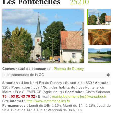
Les Fontenelles
25210
Communauté de communes :
Plateau de Russey
Situation :
4 km Nord-Est du Russey /
Superficie :
850 /
Altitude :
920 /
Population :
537 /
Nom des habitants :
Les Fontenellois
Maire :
Eric CLÉMENCE (Agriculteur) /
Secrétaire :
Claire Salomon
Tél : 03 81 43 70 32
/
E-mail :
mairie.lesfontenelles@wanadoo.fr
Site internet :
http://www.lesfontenelles.fr/
Permanences :
Lundi de 14h à 16h, Mardi de 14h à 18h, Jeudi de
9h à 12h et de 14h à 16h et Vendredi de 9h à 11h