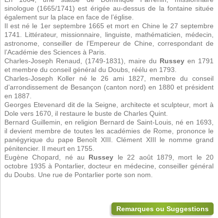
sinologue (1665/1741) est érigée au-dessus de la fontaine située
également sur la place en face de l’église.
Il est né le 1er septembre 1665 et mort en Chine le 27 septembre
1741. Littérateur, missionnaire, linguiste, mathématicien, médecin,
astronome, conseiller de l’Empereur de Chine, correspondant de
l’Académie des Sciences à Paris.
Charles-Joseph Renaud, (1749-1831), maire du
Russey
en 1791
et membre du conseil général du Doubs, réélu en 1793.
Charles-Joseph Koller né le 26 ami 1827, membre du conseil
d’arrondissement de Besançon (canton nord) en 1880 et président
en 1887.
Georges Etevenard dit de la Seigne, architecte et sculpteur, mort à
Dole vers 1670, il restaure le buste de Charles Quint.
Bernard Guillemin, en religion Bernard de Saint-Louis, né en 1693,
il devient membre de toutes les académies de Rome, prononce le
panégyrique du pape Benoît XIII. Clément XIII le nomme grand
pénitencier. Il meurt en 1755.
Eugène Chopard, né au
Russey
le 22 août 1879, mort le 20
octobre 1935 à Pontarlier, docteur en médecine, conseiller général
du Doubs. Une rue de Pontarlier porte son nom.
Remarques ou Suggestions