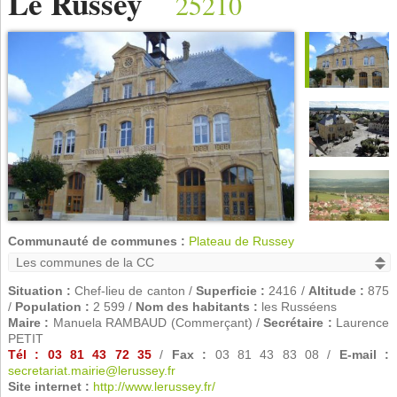
Le Russey
25210
Communauté de communes :
Plateau de Russey
Situation :
Chef-lieu de canton /
Superficie :
2416 /
Altitude :
875
/
Population :
2 599 /
Nom des habitants :
les Russéens
Maire :
Manuela RAMBAUD (Commerçant) /
Secrétaire :
Laurence
PETIT
Tél : 03 81 43 72 35
/
Fax :
03 81 43 83 08 /
E-mail :
secretariat.mairie@lerussey.fr
Site internet :
http://www.lerussey.fr/