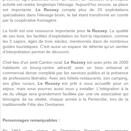
activité est restée longtemps l'élevage. Aujourd'hui encore, sa place
est importante.
Le Russey
compte plus de 20 exploitations
spécialisées dans l'élevage bovin, le lait étant transformé en comté
par la coopérative fromagère.
La forêt est une ressource importante pour
le Russey.
La qualité
de ses bois, les facilités d'exploitation en font la réputation, comme
les 3 sapins, âgés de trois siècles, mentionnés dans de nombreux
guides touristiques. C'est aussi un espace de détente qu'un sentier
d'interprétation permet de découvrir.
Chef-lieu d'un petit Canton rural,
Le Russey
est avec près de 2000
habitants un bourg-centre attractif, avec un tissu artisanal et
commercial dense complété par les services publics et la présence
de professions libérales. Avec ses hôtels-restaurants, son camping,
ses gîtes ruraux,
Le Russey
est prêt à vous accueillir pour un
séjour, mais vous pourrez aussi vous y installer. L'intégration à la
vie du village sera grandement facilitée par une vie associative qui
témoigne de sa vitalité, chaque année à la Pentecôte, lors de la
traditionnelle Fête des Gentianes.
Personnages remarquables :
En 1864, une statue de Dominique Parrenin, missionnaire