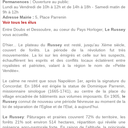
Permanences :
Ouverture au public:
Lundi au Vendredi de 10h à 12h et de 14h à 18h - Samedi matin de
9h à 12h
Adresse Mairie :
5, Place Parrenin
Voir tous les élus
Entre Doubs et Dessoubre, au coeur du Pays Horloger,
Le Russey
vous accueille.
D'hier... Le plateau du
Russey
est resté, jusqu'au Xème siècle,
couvert de forêts. La période de la révolution fut très
mouvementée. La loi sur les émigrés et celle sur les suspects,
échauffèrent les esprits et des conflits locaux éclatèrent entre
royalistes et patriotes, valant à la région le nom de «Petite
Vendée».
Le calme ne revint que sous Napoléon 1er, après la signature du
Concordat. En 1864 est érigée la statue de Dominique Parrenin,
missionnaire sinologue (1665-1741), au centre de la place du
village encadrée de bâtiments aux volumes imposants. En 1905,
le
Russey
connut de nouveau une période fiévreuse au moment de la
loi de séparation de l'Eglise et de l'Etat, à aujourd'hui.
Le Russey
: Pâturages et prairies couvrent 72% du territoire, les
forêts 21% soit environ 514 hectares, répartition qui révèle une
présence agro-pastorale forte. En raison de l'altitude, la principale