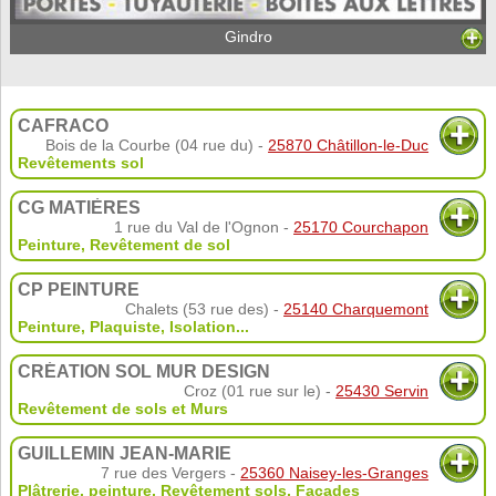
Gindro
CAFRACO
Bois de la Courbe (04 rue du) -
25870 Châtillon-le-Duc
Revêtements sol
CG MATIÈRES
1 rue du Val de l'Ognon -
25170 Courchapon
Peinture
,
Revêtement de sol
CP PEINTURE
Chalets (53 rue des) -
25140 Charquemont
Peinture
,
Plaquiste
,
Isolation
...
CRÉATION SOL MUR DESIGN
Croz (01 rue sur le) -
25430 Servin
Revêtement de sols et Murs
GUILLEMIN JEAN-MARIE
7 rue des Vergers -
25360 Naisey-les-Granges
Plâtrerie, peinture
,
Revêtement sols
,
Façades