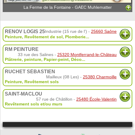
La Ferme de la Fontaine - GAEC Muhlematter
RENOV LOGIS 25
Industrie (15 rue de l') -
25660 Saône
Peinture
,
Revêtement de sol
,
Plomberie
...
RM PEINTURE
33 rue des Salines -
25320 Montferrand-le-Château
Plâtrerie, peinture
,
Papier-peint
,
Déco
...
RUCHET SÉBASTIEN
Mailleux (08 Les) -
25380 Charmoille
Peinture
,
Revêtement sols
SAINT-MACLOU
57 rue de Châtillon -
25480 École-Valentin
Revêtement sols et/ou murs