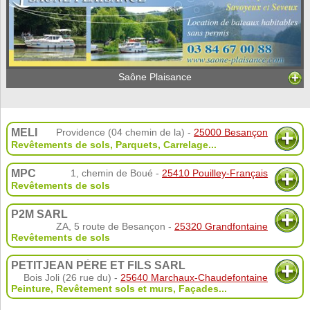
Saône Plaisance
MELI
Providence (04 chemin de la) -
25000 Besançon
Revêtements de sols
,
Parquets
,
Carrelage
...
MPC
1, chemin de Boué -
25410 Pouilley-Français
Revêtements de sols
P2M SARL
ZA, 5 route de Besançon -
25320 Grandfontaine
Revêtements de sols
PETITJEAN PÈRE ET FILS SARL
Bois Joli (26 rue du) -
25640 Marchaux-Chaudefontaine
Peinture
,
Revêtement sols et murs
,
Façades
...