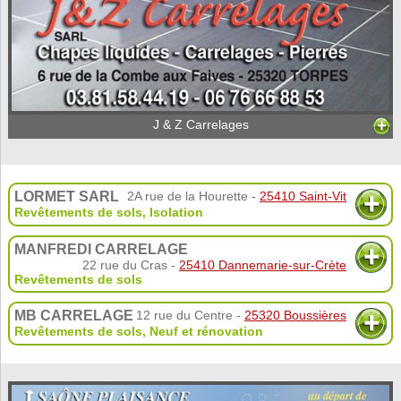
J & Z Carrelages
LORMET SARL
2A rue de la Hourette -
25410 Saint-Vit
Revêtements de sols
,
Isolation
MANFREDI CARRELAGE
22 rue du Cras -
25410 Dannemarie-sur-Crète
Revêtements de sols
MB CARRELAGE
12 rue du Centre -
25320 Boussières
Revêtements de sols
,
Neuf et rénovation