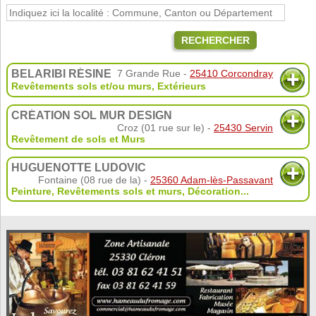
RECHERCHER
BELARIBI RÉSINE
7 Grande Rue -
25410 Corcondray
Revêtements sols et/ou murs
,
Extérieurs
CRÉATION SOL MUR DESIGN
Croz (01 rue sur le) -
25430 Servin
Revêtement de sols et Murs
HUGUENOTTE LUDOVIC
Fontaine (08 rue de la) -
25360 Adam-lès-Passavant
Peinture
,
Revêtements sols et murs
,
Décoration
...