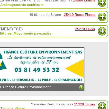
19 rue Principale - Charbonnières Les Sapins -
25580 Étalans
,
Aménagements extérieurs
49 bis rue de Salans -
25410 Roset-Fluans
MENT(FCE)
25270 Levier
lôtures
,
Maçonnerie paysagère
E France Clôture Environnement
9 rue des Deux Fontaines -
25320 Torpes
,
Travaux divers