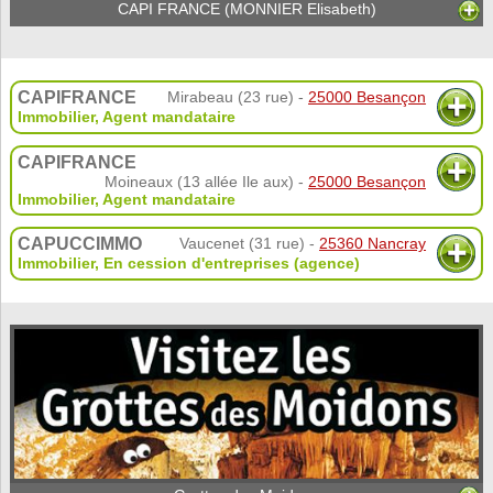
CAPI FRANCE (MONNIER Elisabeth)
CAPIFRANCE
Mirabeau (23 rue) -
25000 Besançon
Immobilier
,
Agent mandataire
CAPIFRANCE
Moineaux (13 allée Ile aux) -
25000 Besançon
Immobilier
,
Agent mandataire
CAPUCCIMMO
Vaucenet (31 rue) -
25360 Nancray
Immobilier
,
En cession d'entreprises (agence)