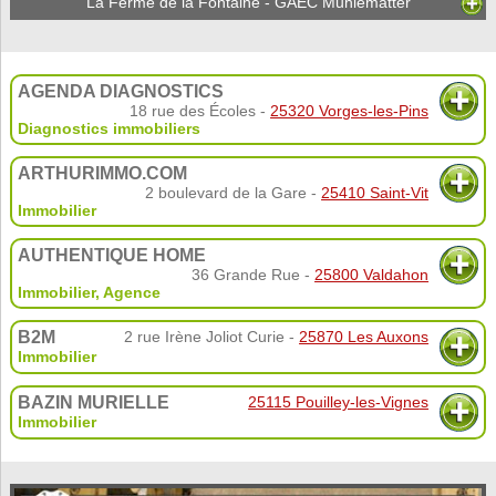
La Ferme de la Fontaine - GAEC Muhlematter
AGENDA DIAGNOSTICS
18 rue des Écoles -
25320 Vorges-les-Pins
Diagnostics immobiliers
ARTHURIMMO.COM
2 boulevard de la Gare -
25410 Saint-Vit
Immobilier
AUTHENTIQUE HOME
36 Grande Rue -
25800 Valdahon
Immobilier
,
Agence
B2M
2 rue Irène Joliot Curie -
25870 Les Auxons
Immobilier
BAZIN MURIELLE
25115 Pouilley-les-Vignes
Immobilier