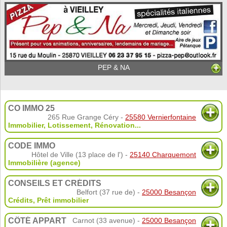
PEP & NA
CO IMMO 25
265 Rue Grange Céry -
25580 Vernierfontaine
Immobilier
,
Lotissement
,
Rénovation
...
CODE IMMO
Hôtel de Ville (13 place de l') -
25140 Charquemont
Immobilière (agence)
CONSEILS ET CRÉDITS
Belfort (37 rue de) -
25000 Besançon
Crédits
,
Prêt immobilier
CÔTÉ APPART
Carnot (33 avenue) -
25000 Besançon