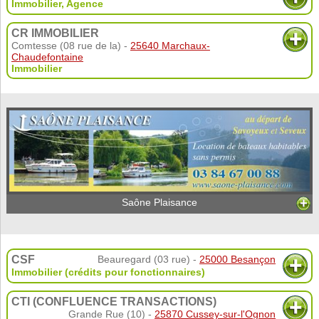
Immobilier
,
Agence
CR IMMOBILIER
Comtesse (08 rue de la) -
25640 Marchaux-
Chaudefontaine
Immobilier
Saône Plaisance
CSF
Beauregard (03 rue) -
25000 Besançon
Immobilier (crédits pour fonctionnaires)
CTI (CONFLUENCE TRANSACTIONS)
Grande Rue (10) -
25870 Cussey-sur-l'Ognon