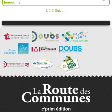
Immobilier
1
2
3
Suivant
c'prim édition