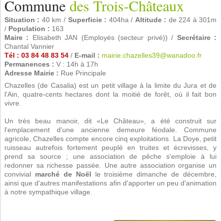
Commune
des Trois-Châteaux
Situation :
40 km /
Superficie :
404ha /
Altitude :
de 224 à 301m
/
Population :
163
Maire :
Elisabeth JAN (Employés (secteur privé)) /
Secrétaire :
Chantal Vannier
Tél : 03 84 48 83 54
/
E-mail :
mairie.chazelles39@wanadoo.fr
Permanences :
V : 14h à 17h
Adresse Mairie :
Rue Principale
Chazelles (de Casalia) est un petit village à la limite du Jura et de
l'Ain, quatre-cents hectares dont la moitié de forêt, où il fait bon
vivre.
Un très beau manoir, dit «Le Château», a été construit sur
l'emplacement d'une ancienne demeure féodale. Commune
agricole, Chazelles compte encore cinq exploitations. La Doye, petit
ruisseau autrefois fortement peuplé en truites et écrevisses, y
prend sa source ; une association de pêche s'emploie à lui
redonner sa richesse passée. Une autre association organise un
convivial
marché de Noël
le troisième dimanche de décembre,
ainsi que d'autres manifestations afin d'apporter un peu d'animation
à notre sympathique village.