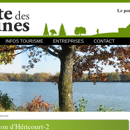
Le po
INFOS TOURISME
ENTREPRISES
CONTACT
lverne
on d'Héricourt-2