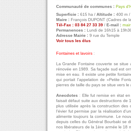
Communauté de communes :
Pays d'H
Superficie :
615 ha /
Altitude :
400 m 
Maire :
François DUPONT (Cadres de la 
Tél-Fax : 03 84 27 33 39
/
E-mail :
mair
Permanences :
Lundi de 16h15 à 19h30
Adresse Mairie :
9 rue du Temple
Voir tous les élus
Fontaines et lavoirs
:
La Grande Fontaine couverte se situe au
rénovée en 1989. Sa façade sud est orn
mise en eau. Il existe une petite fontai
qui portait l'appelation de «Petite F
pierres de taille du pays se situe vers le
Anecdotes
: Elle fut remise en état en
faisait défaut suite aux destructions de
plus utilisée après la construction des
l'évier fut permise par la réalisation d
alimente toujours la commune. Le nouv
depuis celles du Général Bourbaki se di
nos libérateurs de la 1ère armée le 18 