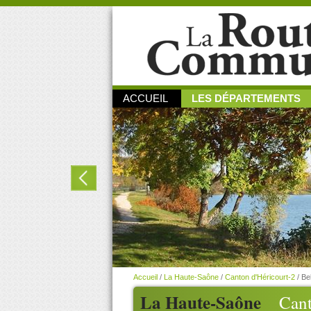
ACCUEIL
LES DÉPARTEMENTS
Accueil
/
La Haute-Saône
/
Canton d'Héricourt-2
/
Be
La Haute-Saône
Cant