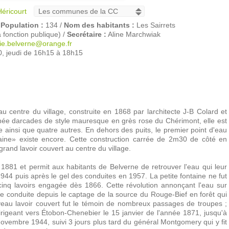
éricourt
/
Population :
134 /
Nom des habitants :
Les Sairrets
fonction publique) /
Secrétaire :
Aline Marchwiak
ie.belverne@orange.fr
, jeudi de 16h15 à 18h15
 centre du village, construite en 1868 par larchitecte J-B Colard et
ée darcades de style mauresque en grès rose du Chérimont, elle est
ne ainsi que quatre autres. En dehors des puits, le premier point d'eau
ontaine» existe encore. Cette construction carrée de 2m30 de côté en
 grand lavoir couvert au centre du village.
 1881 et permit aux habitants de Belverne de retrouver l'eau qui leur
 1944 puis après le gel des conduites en 1957. La petite fontaine ne fut
 cinq lavoirs engagée dès 1866. Cette révolution annonçant l'eau sur
'une conduite depuis le captage de la source du Rouge-Bief en forêt qui
eau lavoir couvert fut le témoin de nombreux passages de troupes ;
rigeant vers Étobon-Chenebier le 15 janvier de l'année 1871, jusqu'à
novembre 1944, suivi 3 jours plus tard du général Montgomery qui y fit