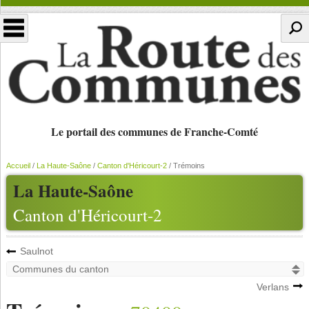
Le portail des communes de Franche-Comté
Accueil
/
La Haute-Saône
/
Canton d'Héricourt-2
/
Trémoins
La Haute-Saône
Canton d'Héricourt-2
Saulnot
Verlans