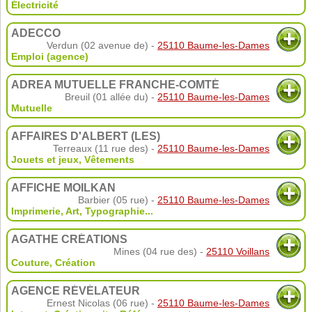
Électricité
ADECCO
Verdun (02 avenue de) -
25110 Baume-les-Dames
Emploi (agence)
ADREA MUTUELLE FRANCHE-COMTÉ
Breuil (01 allée du) -
25110 Baume-les-Dames
Mutuelle
AFFAIRES D'ALBERT (LES)
Terreaux (11 rue des) -
25110 Baume-les-Dames
Jouets et jeux
,
Vêtements
AFFICHE MOILKAN
Barbier (05 rue) -
25110 Baume-les-Dames
Imprimerie
,
Art
,
Typographie
...
AGATHE CRÉATIONS
Mines (04 rue des) -
25110 Voillans
Couture
,
Création
AGENCE RÉVÉLATEUR
Ernest Nicolas (06 rue) -
25110 Baume-les-Dames