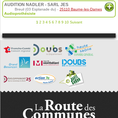
AUDITION NADLER - SARL JES
Breuil (03 Esplanade du) -
25110 Baume-les-Dames
Audioprothésiste
1
2
3
4
5
6
7
8
9
10
Suivant