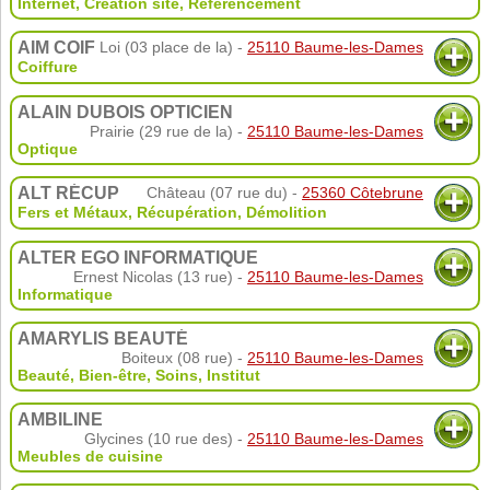
Internet
,
Création site
,
Référencement
AIM COIF
Loi (03 place de la) -
25110 Baume-les-Dames
Coiffure
ALAIN DUBOIS OPTICIEN
Prairie (29 rue de la) -
25110 Baume-les-Dames
Optique
ALT RÉCUP
Château (07 rue du) -
25360 Côtebrune
Fers et Métaux
,
Récupération
,
Démolition
ALTER EGO INFORMATIQUE
Ernest Nicolas (13 rue) -
25110 Baume-les-Dames
Informatique
AMARYLIS BEAUTÉ
Boiteux (08 rue) -
25110 Baume-les-Dames
Beauté, Bien-être, Soins
,
Institut
AMBILINE
Glycines (10 rue des) -
25110 Baume-les-Dames
Meubles de cuisine