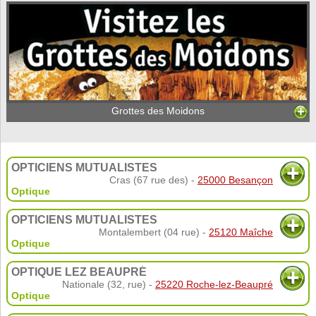
Grottes des Moidons
OPTICIENS MUTUALISTES
Cras (67 rue des) -
25000 Besançon
Optique
OPTICIENS MUTUALISTES
Montalembert (04 rue) -
25120 Maîche
Optique
OPTIQUE LEZ BEAUPRÉ
Nationale (32, rue) -
25220 Roche-lez-Beaupré
Optique