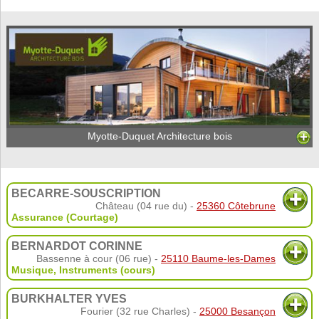
Myotte-Duquet Architecture bois
BECARRE-SOUSCRIPTION
Château (04 rue du) -
25360 Côtebrune
Assurance (Courtage)
BERNARDOT CORINNE
Bassenne à cour (06 rue) -
25110 Baume-les-Dames
Musique
,
Instruments (cours)
BURKHALTER YVES
Fourier (32 rue Charles) -
25000 Besançon