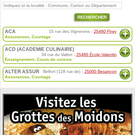
RECHERCHER
ACA
15 rue des Vignerons -
25480 Pirey
Assurances
,
Courtage
ACD (ACADÉMIE CULINAIRE)
34 rue du Vallon -
25480 École-Valentin
Enseignement
,
Cours de cuisine
ALTER ASSUR
Belfort (128 rue de) -
25000 Besançon
Assurances
,
Courtage