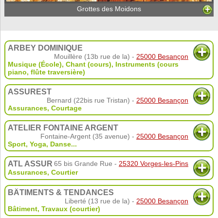
Grottes des Moidons
ARBEY DOMINIQUE
Mouillère (13b rue de la) -
25000 Besançon
Musique (École)
,
Chant (cours)
,
Instruments (cours
piano, flûte traversière)
ASSUREST
Bernard (22bis rue Tristan) -
25000 Besançon
Assurances
,
Courtage
ATELIER FONTAINE ARGENT
Fontaine-Argent (35 avenue) -
25000 Besançon
Sport
,
Yoga
,
Danse
...
ATL ASSUR
65 bis Grande Rue -
25320 Vorges-les-Pins
Assurances
,
Courtier
BÂTIMENTS & TENDANCES
Liberté (13 rue de la) -
25000 Besançon
Bâtiment
,
Travaux (courtier)