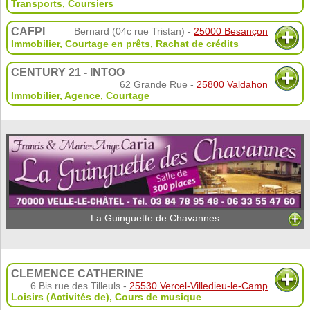
Transports
,
Coursiers
CAFPI
Bernard (04c rue Tristan) -
25000 Besançon
Immobilier
,
Courtage en prêts
,
Rachat de crédits
CENTURY 21 - INTOO
62 Grande Rue -
25800 Valdahon
Immobilier
,
Agence
,
Courtage
La Guinguette de Chavannes
CLEMENCE CATHERINE
6 Bis rue des Tilleuls -
25530 Vercel-Villedieu-le-Camp
Loisirs (Activités de)
,
Cours de musique