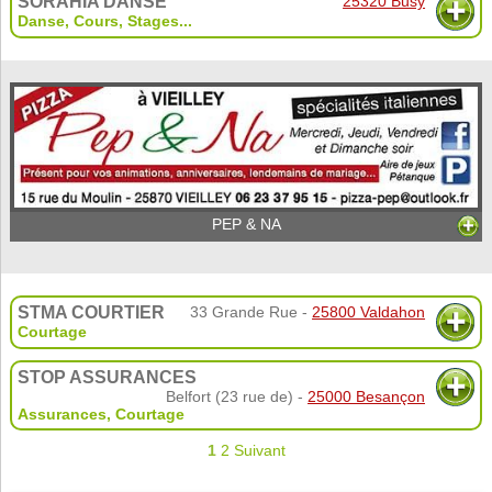
SORAHIA DANSE
25320 Busy
Danse
,
Cours
,
Stages
...
PEP & NA
STMA COURTIER
33 Grande Rue -
25800 Valdahon
Courtage
STOP ASSURANCES
Belfort (23 rue de) -
25000 Besançon
Assurances
,
Courtage
1
2
Suivant