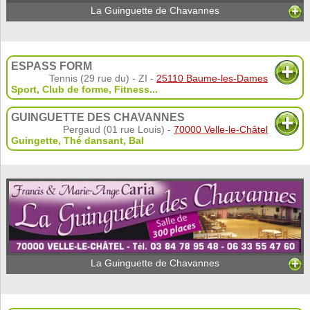
La Guinguette de Chavannes
ESPASS FORM
Tennis (29 rue du) - ZI -
25110 Baume-les-Dames
Sport
,
Club de forme
,
Fitness
...
GUINGUETTE DES CHAVANNES
Pergaud (01 rue Louis) -
70000 Velle-le-Châtel
Guingette
,
Thé dansant
,
Bal
La Guinguette de Chavannes