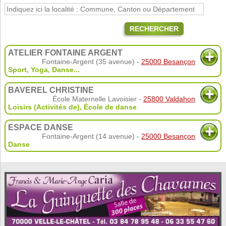
RECHERCHER
ATELIER FONTAINE ARGENT
Fontaine-Argent (35 avenue) -
25000 Besançon
Sport
,
Yoga
,
Danse
...
BAVEREL CHRISTINE
École Maternelle Lavoisier -
25800 Valdahon
Loisirs (Activités de)
,
École de danse
ESPACE DANSE
Fontaine-Argent (14 avenue) -
25000 Besançon
Danse