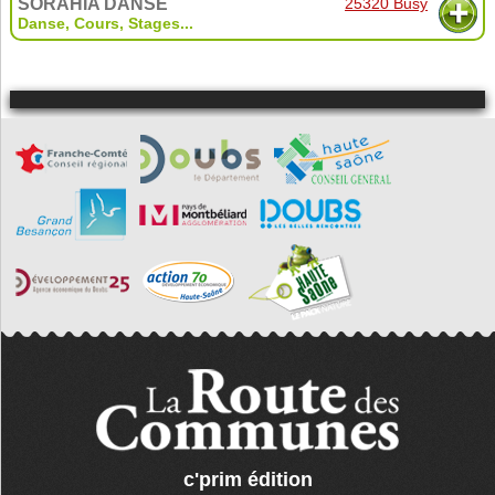
SORAHIA DANSE
25320 Busy
Danse
,
Cours
,
Stages
...
c'prim édition