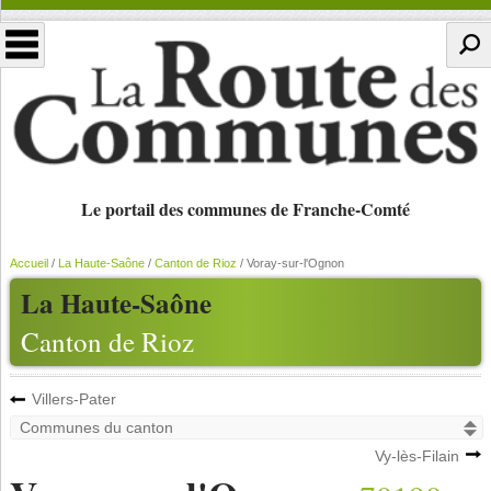
Le portail des communes de Franche-Comté
Accueil
/
La Haute-Saône
/
Canton de Rioz
/
Voray-sur-l'Ognon
La Haute-Saône
Canton de Rioz
Villers-Pater
Vy-lès-Filain