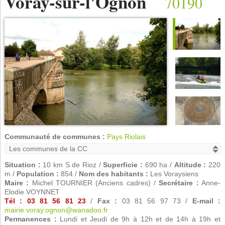
Voray-sur-l'Ognon
70190
Communauté de communes :
Pays Riolais
Situation :
10 km S de Rioz /
Superficie :
690 ha /
Altitude :
220
m /
Population :
854 /
Nom des habitants :
Les Voraysiens
Maire :
Michel TOURNIER (Anciens cadres) /
Secrétaire :
Anne-
Elodie VOYNNET
Tél : 03 81 56 81 23
/
Fax :
03 81 56 97 73 /
E-mail :
mairie.voray.ognon@wanadoo.fr
Permanences :
Lundi et Jeudi de 9h à 12h et de 14h à 19h et