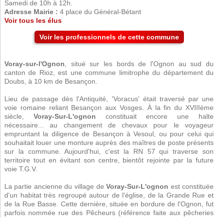
Samedi de 10h à 12h.
Adresse Mairie :
4 place du Général-Bétant
Voir tous les élus
Voir les professionnels de cette commune
Voray-sur-l'Ognon
, situé sur les bords de l'Ognon au sud du
canton de Rioz, est une commune limitrophe du département du
Doubs, à 10 km de Besançon.
Lieu de passage dès l'Antiquité, 'Voracus' était traversé par une
voie romaine reliant Besançon aux Vosges. À la fin du XVIIIème
siècle,
Voray-Sur-L'ognon
constituait encore une halte
nécessaire... au changement de chevaux pour le voyageur
empruntant la diligence de Besançon à Vesoul, ou pour celui qui
souhaitait louer une monture auprès des maîtres de poste présents
sur la commune. Aujourd'hui, c'est la RN 57 qui traverse son
territoire tout en évitant son centre, bientôt rejointe par la future
voie T.G.V.
La partie ancienne du village de
Voray-Sur-L'ognon
est constituée
d'un habitat très regroupé autour de l'église, de la Grande Rue et
de la Rue Basse. Cette dernière, située en bordure de l'Ognon, fut
parfois nommée rue des Pêcheurs (référence faite aux pêcheries