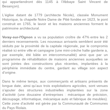
qui appartiendront dès 1145 à l'Abbaye Saint Vincent de
Besançon).
L'église datant de 1779 (architecte Nicole), classée Monument
Historique, la chapelle Notre Dame de Pitié fondée en 1623, le pont
construit en 1765, le lavoir et les maisons anciennes forment le
patrimoine architectural.
Voray-sur-l'Ognon
a vu sa population croître de 47% entre les 2
derniers recensements. Les nouveaux arrivants semblent avoir été
séduits par la proximité de la capitale régionale, par le compromis
réalisé ici entre ville et campagne (une mini-crèche halte garderie a,
par exemple, été bâtie en intercommunalité) ainsi que par un
programme de réhabilitation de maisons anciennes auxquelles se
sont jointes des constructions plus récentes, implantées à la
périphérie immédiate du centre, gardant au village son aspect
d'origine.
Dans le même temps, aux commerçants et artisans présents de
longue date, ainsi qu'aux trois exploitations agricoles, sont venues
s'ajouter des structures industrielles implantées sur la zone
d'activité (une douzaine d'entreprises : mécanique de précision,
découpage, informatique, mécanique auto et fabrique de meubles).
Cette zone d'activité est gérée par la Communauté de Communes
du Pays Riolais.