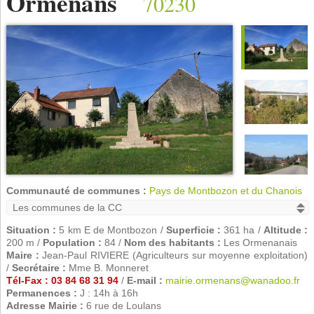
Ormenans
70230
Communauté de communes :
Pays de Montbozon et du Chanois
Situation :
5 km E de Montbozon /
Superficie :
361 ha /
Altitude :
200 m /
Population :
84 /
Nom des habitants :
Les Ormenanais
Maire :
Jean-Paul RIVIERE (Agriculteurs sur moyenne exploitation)
/
Secrétaire :
Mme B. Monneret
Tél-Fax : 03 84 68 31 94
/
E-mail :
mairie.ormenans@wanadoo.fr
Permanences :
J : 14h à 16h
Adresse Mairie :
6 rue de Loulans